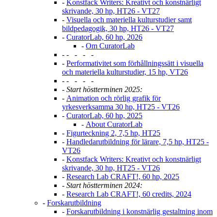
-
Konstfack Writers: Kreativt och konstnärligt
skrivande, 30 hp, HT26 - VT27
-
Visuella och materiella kulturstudier samt
bildpedagogik, 30 hp, HT26 - VT27
-
CuratorLab, 60 hp, 2026
-
Om CuratorLab
-
- - - -
-
Performativitet som förhållningssätt i visuella
och materiella kulturstudier, 15 hp, VT26
-
- - - -
-
Start höstterminen 2025:
-
Animation och rörlig grafik för
yrkesverksamma 30 hp, HT25 - VT26
-
CuratorLab, 60 hp, 2025
-
About CuratorLab
-
Figurteckning 2, 7,5 hp, HT25
-
Handledarutbildning för lärare, 7,5 hp, HT25 -
VT26
-
Konstfack Writers: Kreativt och konstnärligt
skrivande, 30 hp, HT25 - VT26
-
Research Lab CRAFT!, 60 hp, 2025
-
Start höstterminen 2024:
-
Research Lab CRAFT!, 60 credits, 2024
-
Forskarutbildning
-
Forskarutbildning i konstnärlig gestaltning inom