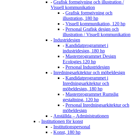
-
Grafisk formgivning och illustration /
Visuell kommunikation
-
Grafisk formgivning och
illustration, 180 hp
-
Visuell kommunikation, 120 hp
-
Personal Grafisk design och
illustration / Visuell kommunikation
-
Industridesign
-
Kandidatprogrammet i
industridesign, 180 hp
-
Masterprogrammet Design
Ecologies 120 hp
-
Personal Industridesign
-
Inredningsarkitektur och möbeldesign
-
Kandidatprogrammet i
Inredningsarkitektur och
möbeldesign, 180 hp
-
Masterprogrammet Rumslig
gestaltning, 120 hp
-
Personal Inredningsarkitektur och
möbeldesign
-
Anställda – Administrationen
-
Institutionen för konst
-
Institutionspersonal
-
Konst, 180 hp