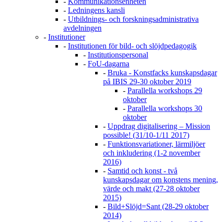
-
Kommunikationsenheten
-
Ledningens kansli
-
Utbildnings- och forskningsadministrativa
avdelningen
-
Institutioner
-
Institutionen för bild- och slöjdpedagogik
-
Institutionspersonal
-
FoU-dagarna
-
Bruka - Konstfacks kunskapsdagar
på IBIS 29-30 oktober 2019
-
Parallella workshops 29
oktober
-
Parallella workshops 30
oktober
-
Uppdrag digitalisering – Mission
possible! (31/10-1/11 2017)
-
Funktionsvariationer, lärmiljöer
och inkludering (1-2 november
2016)
-
Samtid och konst - två
kunskapsdagar om konstens mening,
värde och makt (27-28 oktober
2015)
-
Bild+Slöjd=Sant (28-29 oktober
2014)