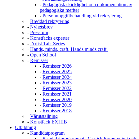
-
Pedagogisk skicklighet och dokumentation av
pedagogiska meriter
-
Personuppgiftbehandling vid rekrytering
-
Breddad rekrytering
-
Nyhetsbrev
-
Pressrum
-
Konstfacks experter
-
Artist Talk Series
-
Hands, minds, craft. Hands minds craft.
-
Open School
-
Remisser
-
Remisser 2026
-
Remisser 2025
-
Remisser 2024
-
Remisser 2023
-
Remisser 2022
-
Remisser 2021
-
Remisser 2020
-
Remisser 2019
-
Remisser 2018
-
Vårutställning
-
Konstfack EXHIB
Utbildning
-
Kandidatprogram
-
Kandidatprogrammet i Grafisk formgivning och