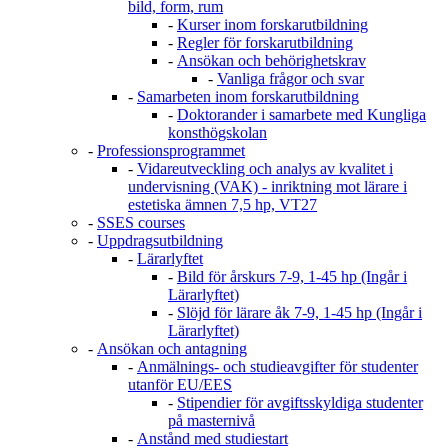
bild, form, rum
-
Kurser inom forskarutbildning
-
Regler för forskarutbildning
-
Ansökan och behörighetskrav
-
Vanliga frågor och svar
-
Samarbeten inom forskarutbildning
-
Doktorander i samarbete med Kungliga
konsthögskolan
-
Professionsprogrammet
-
Vidareutveckling och analys av kvalitet i
undervisning (VAK) - inriktning mot lärare i
estetiska ämnen 7,5 hp, VT27
-
SSES courses
-
Uppdragsutbildning
-
Lärarlyftet
-
Bild för årskurs 7-9, 1-45 hp (Ingår i
Lärarlyftet)
-
Slöjd för lärare åk 7-9, 1-45 hp (Ingår i
Lärarlyftet)
-
Ansökan och antagning
-
Anmälnings- och studieavgifter för studenter
utanför EU/EES
-
Stipendier för avgiftsskyldiga studenter
på masternivå
-
Anstånd med studiestart