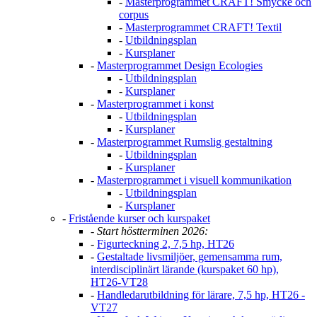
-
Masterprogrammet CRAFT! Smycke och
corpus
-
Masterprogrammet CRAFT! Textil
-
Utbildningsplan
-
Kursplaner
-
Masterprogrammet Design Ecologies
-
Utbildningsplan
-
Kursplaner
-
Masterprogrammet i konst
-
Utbildningsplan
-
Kursplaner
-
Masterprogrammet Rumslig gestaltning
-
Utbildningsplan
-
Kursplaner
-
Masterprogrammet i visuell kommunikation
-
Utbildningsplan
-
Kursplaner
-
Fristående kurser och kurspaket
-
Start höstterminen 2026:
-
Figurteckning 2, 7,5 hp, HT26
-
Gestaltade livsmiljöer, gemensamma rum,
interdisciplinärt lärande (kurspaket 60 hp),
HT26-VT28
-
Handledarutbildning för lärare, 7,5 hp, HT26 -
VT27