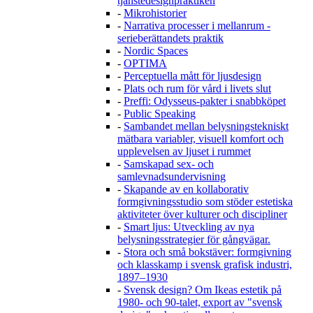
tjänstedesignpraktiken
-
Mikrohistorier
-
Narrativa processer i mellanrum -
serieberättandets praktik
-
Nordic Spaces
-
OPTIMA
-
Perceptuella mått för ljusdesign
-
Plats och rum för vård i livets slut
-
Preffi: Odysseus-pakter i snabbköpet
-
Public Speaking
-
Sambandet mellan belysningstekniskt
mätbara variabler, visuell komfort och
upplevelsen av ljuset i rummet
-
Samskapad sex- och
samlevnadsundervisning
-
Skapande av en kollaborativ
formgivningsstudio som stöder estetiska
aktiviteter över kulturer och discipliner
-
Smart ljus: Utveckling av nya
belysningsstrategier för gångvägar.
-
Stora och små bokstäver: formgivning
och klasskamp i svensk grafisk industri,
1897–1930
-
Svensk design? Om Ikeas estetik på
1980- och 90-talet, export av "svensk