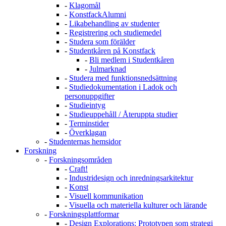
-
Klagomål
-
KonstfackAlumni
-
Likabehandling av studenter
-
Registrering och studiemedel
-
Studera som förälder
-
Studentkåren på Konstfack
-
Bli medlem i Studentkåren
-
Julmarknad
-
Studera med funktionsnedsättning
-
Studiedokumentation i Ladok och
personuppgifter
-
Studieintyg
-
Studieuppehåll / Återuppta studier
-
Terminstider
-
Överklagan
-
Studenternas hemsidor
Forskning
-
Forskningsområden
-
Craft!
-
Industridesign och inredningsarkitektur
-
Konst
-
Visuell kommunikation
-
Visuella och materiella kulturer och lärande
-
Forskningsplattformar
-
Design Explorations: Prototypen som strategi