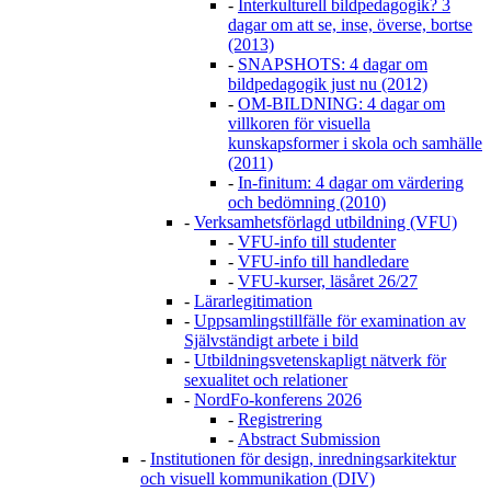
-
Interkulturell bildpedagogik? 3
dagar om att se, inse, överse, bortse
(2013)
-
SNAPSHOTS: 4 dagar om
bildpedagogik just nu (2012)
-
OM-BILDNING: 4 dagar om
villkoren för visuella
kunskapsformer i skola och samhälle
(2011)
-
In-finitum: 4 dagar om värdering
och bedömning (2010)
-
Verksamhetsförlagd utbildning (VFU)
-
VFU-info till studenter
-
VFU-info till handledare
-
VFU-kurser, läsåret 26/27
-
Lärarlegitimation
-
Uppsamlingstillfälle för examination av
Självständigt arbete i bild
-
Utbildningsvetenskapligt nätverk för
sexualitet och relationer
-
NordFo-konferens 2026
-
Registrering
-
Abstract Submission
-
Institutionen för design, inredningsarkitektur
och visuell kommunikation (DIV)