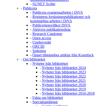
-
SUNET Scribe
-
Publicera
-
Publicera examensarbeten i DiVA
-
Registrera forskningspublikationer och
konstnärliga arbeten i DiVA
-
Publiceringsvillkor DiVA
-
Aktivera publikationslista
-
Research Catalogue
-
Open access
-
Upphovsrätt
-
ORCID
-
Spikning
-
Öppet tillgängliga artiklar från Konstfack
-
Om biblioteket
-
Nyheter från biblioteket
-
Nyheter från biblioteket 2024
-
Nyheter från biblioteket 2023
-
Nyheter från biblioteket 2022
-
Nyheter från biblioteket 2021
-
Nyheter från biblioteket 2020
-
Nyheter från biblioteket 2019
-
Nyheter från biblioteket 2016-2018
-
Fakta om biblioteket
-
Specialsamlingar