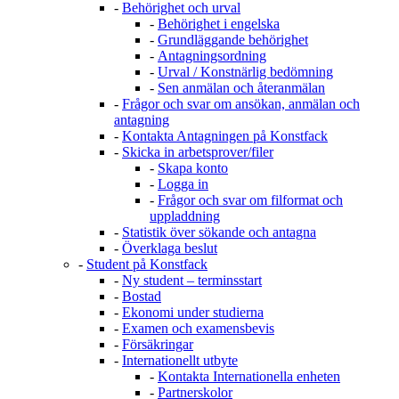
-
Behörighet och urval
-
Behörighet i engelska
-
Grundläggande behörighet
-
Antagningsordning
-
Urval / Konstnärlig bedömning
-
Sen anmälan och återanmälan
-
Frågor och svar om ansökan, anmälan och
antagning
-
Kontakta Antagningen på Konstfack
-
Skicka in arbetsprover/filer
-
Skapa konto
-
Logga in
-
Frågor och svar om filformat och
uppladdning
-
Statistik över sökande och antagna
-
Överklaga beslut
-
Student på Konstfack
-
Ny student – terminsstart
-
Bostad
-
Ekonomi under studierna
-
Examen och examensbevis
-
Försäkringar
-
Internationellt utbyte
-
Kontakta Internationella enheten
-
Partnerskolor