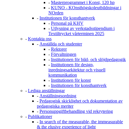
-
Masterprogrammet i Konst, 120 hp
-
KUNO - KOnsthögskoleutbildningar i
NOrden
-
Institutionen för konsthantverk
-
Personal på KHV
-
Utlysning av verkstadsstipendium i
Textiltrycket vårterminen 2025
-
Kontakta oss
-
Anställda och studenter
-
Rektorer
-
Förvaltningen
-
Institutionen för bild- och slöjdpedagogik
-
Institutionen för design,
inredningsarkitektur och visuell
kommunikation
-
Institutionen för konst
-
Institutionen för konsthantverk
-
Lediga anställningar
-
Anställningsordning
-
Pedagogisk skicklighet och dokumentation av
pedagogiska meriter
-
Personuppgiftbehandling vid rekrytering
-
Publikationer
-
In search of the measurable, the immeasurable
& the elusive experience of light