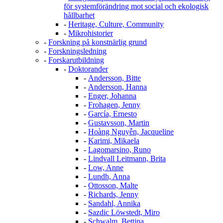
för systemförändring mot social och ekologisk
hållbarhet
-
Heritage, Culture, Community
-
Mikrohistorier
-
Forskning på konstnärlig grund
-
Forskningsledning
-
Forskarutbildning
-
Doktorander
-
Andersson, Bitte
-
Andersson, Hanna
-
Enger, Johanna
-
Frohagen, Jenny
-
García, Ernesto
-
Gustavsson, Martin
-
Hoàng Nguyễn, Jacqueline
-
Karimi, Mikaela
-
Lagomarsino, Runo
-
Lindvall Leitmann, Brita
-
Low, Anne
-
Lundh, Anna
-
Ottosson, Malte
-
Richards, Jenny
-
Sandahl, Annika
-
Sazdic Löwstedt, Miro
-
Schwalm, Bettina