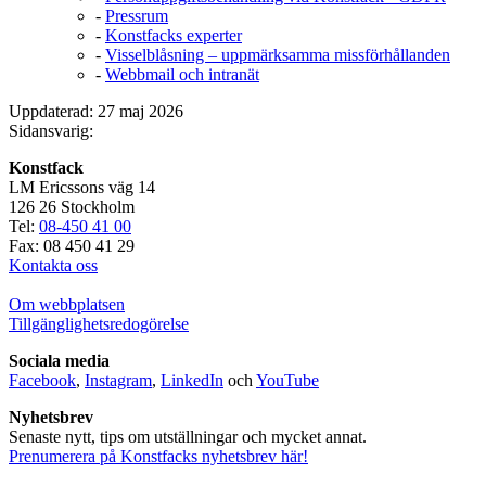
-
Pressrum
-
Konstfacks experter
-
Visselblåsning – uppmärksamma missförhållanden
-
Webbmail och intranät
Uppdaterad: 27 maj 2026
Sidansvarig:
Konstfack
LM Ericssons väg 14
126 26 Stockholm
Tel:
08-450 41 00
Fax: 08 450 41 29
Kontakta oss
Om webbplatsen
Tillgänglighetsredogörelse
Sociala media
Facebook
,
Instagram
,
LinkedIn
och
YouTube
Nyhetsbrev
Senaste nytt, tips om utställningar och mycket annat.
Prenumerera på Konstfacks nyhetsbrev här!