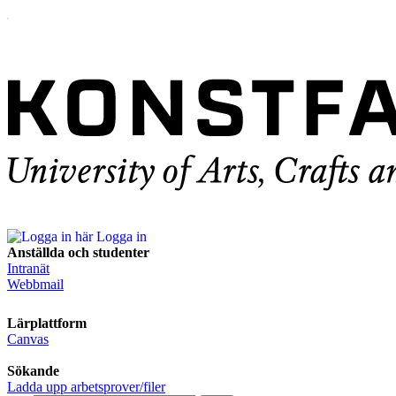
Logga in
Anställda och studenter
Intranät
Webbmail
Lärplattform
Canvas
Sökande
Ladda upp arbetsprover/filer