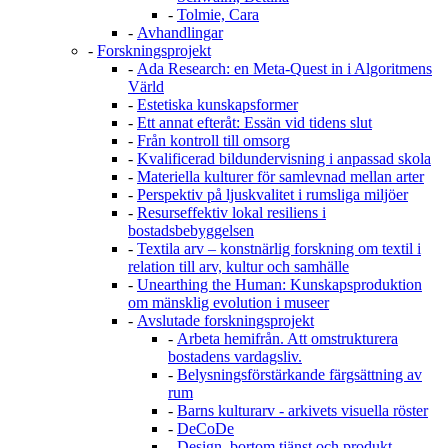
-
Tolmie, Cara
-
Avhandlingar
-
Forskningsprojekt
-
Ada Research: en Meta-Quest in i Algoritmens
Värld
-
Estetiska kunskapsformer
-
Ett annat efteråt: Essän vid tidens slut
-
Från kontroll till omsorg
-
Kvalificerad bildundervisning i anpassad skola
-
Materiella kulturer för samlevnad mellan arter
-
Perspektiv på ljuskvalitet i rumsliga miljöer
-
Resurseffektiv lokal resiliens i
bostadsbebyggelsen
-
Textila arv – konstnärlig forskning om textil i
relation till arv, kultur och samhälle
-
Unearthing the Human: Kunskapsproduktion
om mänsklig evolution i museer
-
Avslutade forskningsprojekt
-
Arbeta hemifrån. Att omstrukturera
bostadens vardagsliv.
-
Belysningsförstärkande färgsättning av
rum
-
Barns kulturarv - arkivets visuella röster
-
DeCoDe
-
Design, bortom tjänst och produkt -