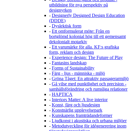
utbildning för nya perspektiv på
designyrken
-
Designerly Designed Design Education
(DDDE)
-
Dyslektisk form
-
Ett omformulerat möte: Från en
bortglömd kolonial hög till ett gemensamt
dekolonialt motarkiv
-
Ett varumärke för alla. KF:s grafiska
form, reklam och design
-
Experience design: The Future of Play
-
Fantasins landskap
-
Forms of Sustainability
-
Färg - ljus - människa - miljö
-
Gröna Tåget: En attraktiv passagerarmiljö
-
Gå vilse med punktlighet och precision -
samhällsförändring och rumsliga relationer
-
HAPTICA
-
Interiors Matter: A live interior
-
Konst, färg och ljusdesign
-
Konstnärlig upplevelsepark
-
Kunskapens framträdandeformer
-
Ljudkonst i akustiska och urbana miljöer
-
Metodutveckling för idégenerering inom