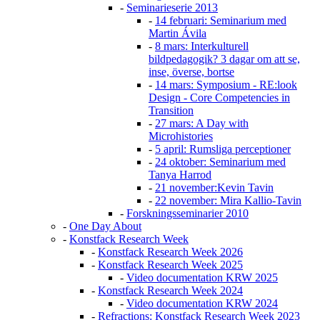
-
Seminarieserie 2013
-
14 februari: Seminarium med
Martin Ávila
-
8 mars: Interkulturell
bildpedagogik? 3 dagar om att se,
inse, överse, bortse
-
14 mars: Symposium - RE:look
Design - Core Competencies in
Transition
-
27 mars: A Day with
Microhistories
-
5 april: Rumsliga perceptioner
-
24 oktober: Seminarium med
Tanya Harrod
-
21 november:Kevin Tavin
-
22 november: Mira Kallio-Tavin
-
Forskningsseminarier 2010
-
One Day About
-
Konstfack Research Week
-
Konstfack Research Week 2026
-
Konstfack Research Week 2025
-
Video documentation KRW 2025
-
Konstfack Research Week 2024
-
Video documentation KRW 2024
-
Refractions: Konstfack Research Week 2023