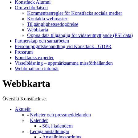
Konstfack Alumni
Om webbplatsen
Kommentarsregler för Konstfacks sociala medier
Kontakta webmaster
Tillgänglighetsredogörelse
Webbkarta
Öppna data tillgänglig för vidareutnyttjande (PSI-data)
Partnerskap och samarbeten
Personuppgiftsbehandling vid Konstfack - GDPR
Pressrum
Konstfacks experter
Visselblåsning – uppmärksamma missförhållanden
Webbmail och intranät
Webbkarta
Översikt Konstfack.se.
Aktuellt
-
Nyheter och pressmeddelanden
-
Kalender
-
Sök i kalendern
-
Lediga anställningar
-
Anställningsordning