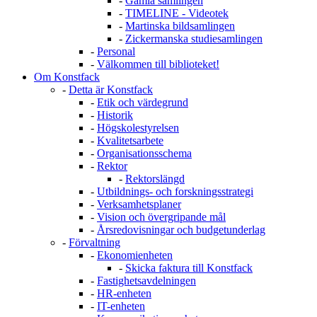
-
Gamla samlingen
-
TIMELINE - Videotek
-
Martinska bildsamlingen
-
Zickermanska studiesamlingen
-
Personal
-
Välkommen till biblioteket!
Om Konstfack
-
Detta är Konstfack
-
Etik och värdegrund
-
Historik
-
Högskolestyrelsen
-
Kvalitetsarbete
-
Organisationsschema
-
Rektor
-
Rektorslängd
-
Utbildnings- och forskningsstrategi
-
Verksamhetsplaner
-
Vision och övergripande mål
-
Årsredovisningar och budgetunderlag
-
Förvaltning
-
Ekonomienheten
-
Skicka faktura till Konstfack
-
Fastighetsavdelningen
-
HR-enheten
-
IT-enheten