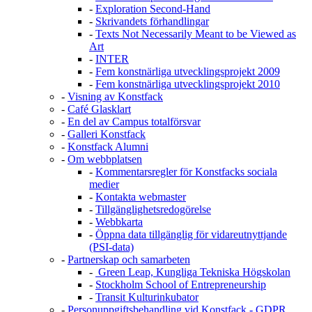
-
Exploration Second-Hand
-
Skrivandets förhandlingar
-
Texts Not Necessarily Meant to be Viewed as
Art
-
INTER
-
Fem konstnärliga utvecklingsprojekt 2009
-
Fem konstnärliga utvecklingsprojekt 2010
-
Visning av Konstfack
-
Café Glasklart
-
En del av Campus totalförsvar
-
Galleri Konstfack
-
Konstfack Alumni
-
Om webbplatsen
-
Kommentarsregler för Konstfacks sociala
medier
-
Kontakta webmaster
-
Tillgänglighetsredogörelse
-
Webbkarta
-
Öppna data tillgänglig för vidareutnyttjande
(PSI-data)
-
Partnerskap och samarbeten
-
Green Leap, Kungliga Tekniska Högskolan
-
Stockholm School of Entrepreneurship
-
Transit Kulturinkubator
-
Personuppgiftsbehandling vid Konstfack - GDPR