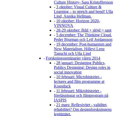
Culture History- Sara Kristoffersson
-
3 oktober: Visual Culture &
Learning – to stretch and bend! Ulla
Lind, Annika Hellman.
-
10 oktober: Horizon 2020-
VINNOVA
-
28-29 oktober: Bild + slöjd = sant
-
5 december: The Thinking Cloud.
Peder Bjurman och Leif Jordansson
-
19 december: Post-humanism and
New Materialism. Hillevi Lenz
Taguchi och Ulla Lind
-
Forskningsseminarier våren 2014
-
28 januari: Designing Publics,
Publics Designing: Design roles in
social innovation
-
10 februari: Microhistories -
lectures and film programme at
Konstfack
-
11 februari: Mikrohistorier -
föreläsningar och filmprogram på
IASPIS
-
21 mars: Reflexivitet - validitet,
reliabilitet? Om designforskningens
legitimitet.