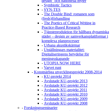
design" och nationella myter
-
Symbiotic Tactics
-
SYN-TES
-
The Double Bind: romanen som
(freds)förhandling
-
The Poetics of Critical Writing in
Practice-Based Research
-
Tjänsteproduktion för hållbara dynamiska
städer – design av samverkansplattformar i
komplexa planprocesser
-
Urbana akustikskärmar
-
Utställningars materialitet:
Digitaliseringens betydelse för
meningsskapande
-
UTOPIA NOW HERE
-
Varvet runt
-
Konstnärliga utvecklingsprojekt 2008-2014
-
KU-projekt 2014
-
Avslutade KU-projekt 2013
-
Avslutade KU-projekt 2012
-
Avslutade KU-projekt 2011
-
Avslutade KU-projekt 2010
-
Avslutade KU-projekt 2009
-
Avslutade KU-projekt 2008
-
Forskningsseminarier