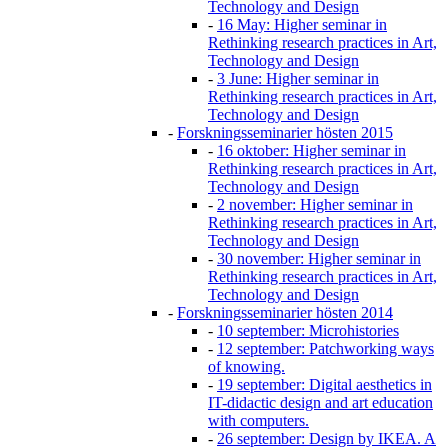
Technology and Design
-
16 May: Higher seminar in
Rethinking research practices in Art,
Technology and Design
-
3 June: Higher seminar in
Rethinking research practices in Art,
Technology and Design
-
Forskningsseminarier hösten 2015
-
16 oktober: Higher seminar in
Rethinking research practices in Art,
Technology and Design
-
2 november: Higher seminar in
Rethinking research practices in Art,
Technology and Design
-
30 november: Higher seminar in
Rethinking research practices in Art,
Technology and Design
-
Forskningsseminarier hösten 2014
-
10 september: Microhistories
-
12 september: Patchworking ways
of knowing.
-
19 september: Digital aesthetics in
IT-didactic design and art education
with computers.
-
26 september: Design by IKEA. A