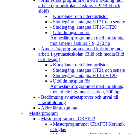
-
Ämneslärarprogrammet med inriktning mot
arbete i grundskolans årskurs 7–9 (Bild och
slöjd)
-
Kursplaner och litteraturlistor
-
Studiegång, antagna HT21 och senare
-
Studiegång, antagna HT16-HT20
-
Utbildningsplan för
Ämneslärarprogrammet med inriktning
mot arbete i årskurs 7-9, 270 hp
-
Ämneslärarprogrammet med inriktning mot
arbete i gymnasieskolan (Bild och media/Bild
och design)
-
Kursplaner och litteraturlistor
-
Studiegång, antagna HT21 och senare
-
Studiegång, antagna HT16-HT20
-
Utbildningsplan för
Ämneslärarprogrammet med inriktning
mot arbete i gymnasieskolan, 300 hp
-
Bedömning av arbetsprover och urval till
lärarutbildning
-
Äldre lärarexamina
-
Masterprogram
-
Masterprogrammet CRAFT!
-
Masterprogrammet CRAFT! Keramik
och glas