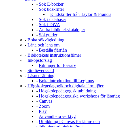
-
Sök E-böcker
-
Sök tidskrifter
-
E-tidskrifter från Taylor & Francis
-
Sök i databaser
-
Sök i DiVA
-
Andra bibliotekskataloger
-
Sökguider
-
Boka sökvägledning
-
Låna och låna om
-
Beställa fjärrlån
-
Bibliotekets instruktionsfilmer
-
Inköpsförslag
-
Riktlinjer för förvärv
-
Studieverkstad
-
Läsnedsättning
-
Boka introduktion till Legimus
-
Högskolepedagogik och digitala lärmiljöer
-
Högskolepedagogisk utbildning
-
Högskolepedagogiska workshops för lärarlag
-
Canvas
-
Zoom
-
Play
-
Användbara verktyg
-
Utbildning i Canvas för lärare och
utbildningsadministratörer