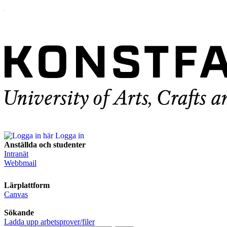
Logga in
Anställda och studenter
Intranät
Webbmail
Lärplattform
Canvas
Sökande
Ladda upp arbetsprover/filer