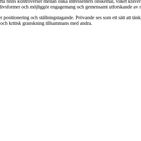
inns kontroverser mellan olika intressenters önskemål, vilket kräver e
livsformer och möjliggör engagemang och gemensamt utforskande av nya sa
 positionering och ställningstagande. Prövande ses som ett sätt att ta
ng och kritisk granskning tillsammans med andra.