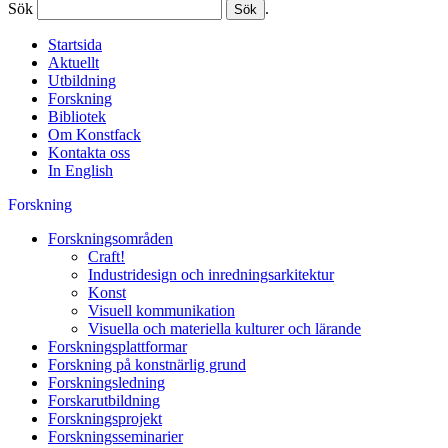
Sök
.
Startsida
Aktuellt
Utbildning
Forskning
Bibliotek
Om Konstfack
Kontakta oss
In English
Forskning
Forskningsområden
Craft!
Industridesign och inredningsarkitektur
Konst
Visuell kommunikation
Visuella och materiella kulturer och lärande
Forskningsplattformar
Forskning på konstnärlig grund
Forskningsledning
Forskarutbildning
Forskningsprojekt
Forskningsseminarier