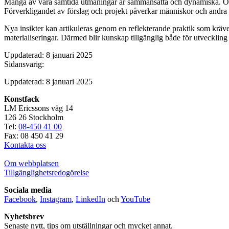
Många av våra samtida utmaningar är sammansatta och dynamiska. Ofta f
Förverkligandet av förslag och projekt påverkar människor och andra 
Nya insikter kan artikuleras genom en reflekterande praktik som kräver
materialiseringar. Därmed blir kunskap tillgänglig både för utveckli
Uppdaterad: 8 januari 2025
Sidansvarig:
Uppdaterad: 8 januari 2025
Konstfack
LM Ericssons väg 14
126 26 Stockholm
Tel:
08-450 41 00
Fax: 08 450 41 29
Kontakta oss
Om webbplatsen
Tillgänglighetsredogörelse
Sociala media
Facebook
,
Instagram
,
LinkedIn
och
YouTube
Nyhetsbrev
Senaste nytt, tips om utställningar och mycket annat.