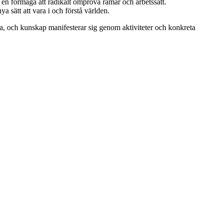
n förmåga att radikalt ompröva ramar och arbetssätt.
̈tt att vara i och förstå världen.
̈nka, och kunskap manifesterar sig genom aktiviteter och konkreta