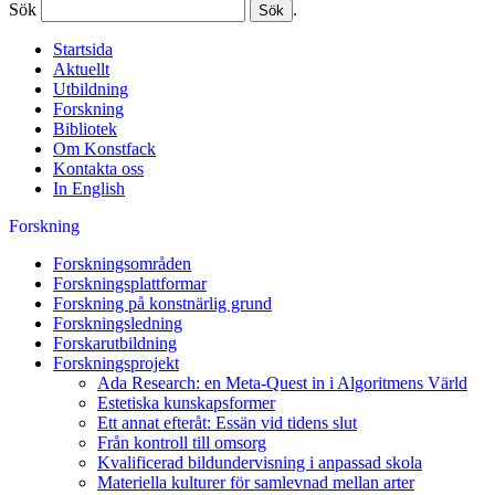
Sök
.
Startsida
Aktuellt
Utbildning
Forskning
Bibliotek
Om Konstfack
Kontakta oss
In English
Forskning
Forskningsområden
Forskningsplattformar
Forskning på konstnärlig grund
Forskningsledning
Forskarutbildning
Forskningsprojekt
Ada Research: en Meta-Quest in i Algoritmens Värld
Estetiska kunskapsformer
Ett annat efteråt: Essän vid tidens slut
Från kontroll till omsorg
Kvalificerad bildundervisning i anpassad skola
Materiella kulturer för samlevnad mellan arter