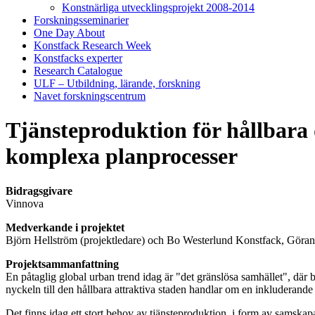
Konstnärliga utvecklingsprojekt 2008-2014
Forskningsseminarier
One Day About
Konstfack Research Week
Konstfacks experter
Research Catalogue
ULF – Utbildning, lärande, forskning
Navet forskningscentrum
Tjänsteproduktion för hållbara
komplexa planprocesser
Bidragsgivare
Vinnova
Medverkande i projektet
Björn Hellström (projektledare) och Bo Westerlund Konstfack, Gör
Projektsammanfattning
En påtaglig global urban trend idag är "det gränslösa samhället", där b
nyckeln till den hållbara attraktiva staden handlar om en inkluderan
Det finns idag ett stort behov av tjänsteproduktion, i form av samska