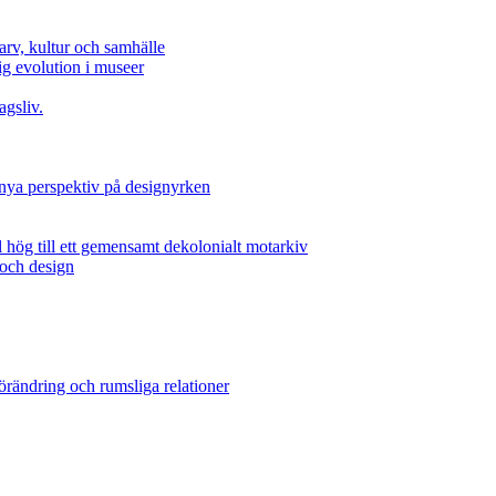
l arv, kultur och samhälle
 evolution i museer
agsliv.
 nya perspektiv på designyrken
 hög till ett gemensamt dekolonialt motarkiv
 och design
örändring och rumsliga relationer