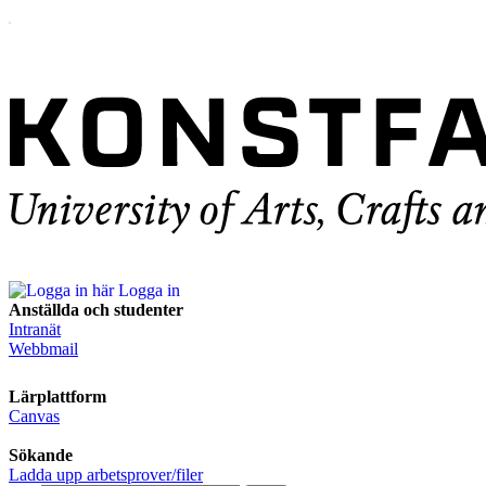
Logga in
Anställda och studenter
Intranät
Webbmail
Lärplattform
Canvas
Sökande
Ladda upp arbetsprover/filer