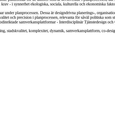
 krav - i synnerhet ekologiska, sociala, kulturella och ekonomiska faktor
ar under planprocessen. Dessa är designdrivna planerings-, organisatio
alitet och precision i planprocessen, relevanta för såväl politiska som 
etodinriktade samverkansplattformar - Interdisciplinär Tjänstedesign oc
ing, stadskvalitet, komplexitet, dynamik, samverkansplattform, co-design