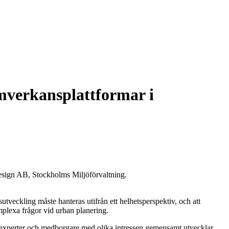
amverkansplattformar i
sign AB, Stockholms Miljöförvaltning.
sutveckling måste hanteras utifrån ett helhetsperspektiv, och att
mplexa frågor vid urban planering.
är experter och medborgare med olika intressen gemensamt utvecklar