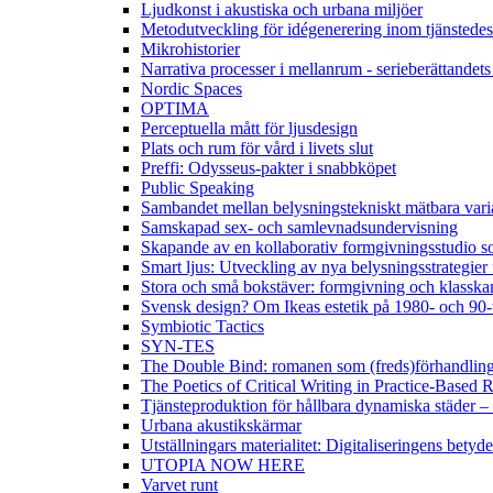
Ljudkonst i akustiska och urbana miljöer
Metodutveckling för idégenerering inom tjänstede
Mikrohistorier
Narrativa processer i mellanrum - serieberättandets
Nordic Spaces
OPTIMA
Perceptuella mått för ljusdesign
Plats och rum för vård i livets slut
Preffi: Odysseus-pakter i snabbköpet
Public Speaking
Sambandet mellan belysningstekniskt mätbara varia
Samskapad sex- och samlevnadsundervisning
Skapande av en kollaborativ formgivningsstudio som 
Smart ljus: Utveckling av nya belysningsstrategier
Stora och små bokstäver: formgivning och klasska
Svensk design? Om Ikeas estetik på 1980- och 90-t
Symbiotic Tactics
SYN-TES
The Double Bind: romanen som (freds)förhandlin
The Poetics of Critical Writing in Practice-Based 
Tjänsteproduktion för hållbara dynamiska städer –
Urbana akustikskärmar
Utställningars materialitet: Digitaliseringens bety
UTOPIA NOW HERE
Varvet runt