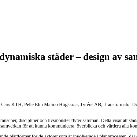
 dynamiska städer – design av s
an Cars KTH, Pelle Ehn Malmö Högskola, Tyréns AB, Transformator De
ranscher, discipliner och livsmönster flyter samman. Detta visar att stad
de samverkan för att kunna kommunicera, överblicka och värdera alla ko
pande plattformar för de aktörer som är involverade i planprocessen, d