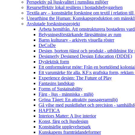
Perspektiv på ljuskvalitet i rumsliga miljöer
Resurseffektiv lokal resiliens i bostadsbebyggelsen
Textila arv – konstnärlig forskning om textil i relation til
Unearthing the Human: Kunskapsproduktion om mänsklig
Avslutade forskningsprojekt
Arbeta hemifrån. Att omstrukturera bostadens vard
Belysningsförstärkande färgsättning av rum
Barns kulturarv - arkivets visuella röster
DeCoDe
Design, bortom tjänst och produkt - utbildning för
Designerly Designed Design Education (DDDE)
Dyslektisk form
Ett omformulerat möte: Från en bortglömd kolonial
Ett varumärke för alla. KF:s grafiska form, reklam
Experience design: The Future of Play
Fantasins landskap
Forms of Sustainability
Färg - ljus - människa - miljö
Gröna Tåget: En attraktiv passagerarmiljö
Gå vilse med punktlighet och precision - samhällsf
HAPTICA
Interiors Matter: A live interior
Konst, färg och ljusdesign
Konstnärlig upplevelsepark
Kunskapens framträdandeformer