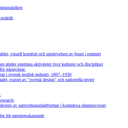
signpraktiken
 praktik
bler, visuell komfort och upplevelsen av ljuset i rummet
stöder estetiska aktiviteter över kulturer och discipliner
 för gångvägar.
mp i svensk grafisk industri, 1897–1930
alet, export av "svensk design" och nationella myter
g
Research
 design av samverkansplattformar i komplexa planprocesser
delse för meningsskapande