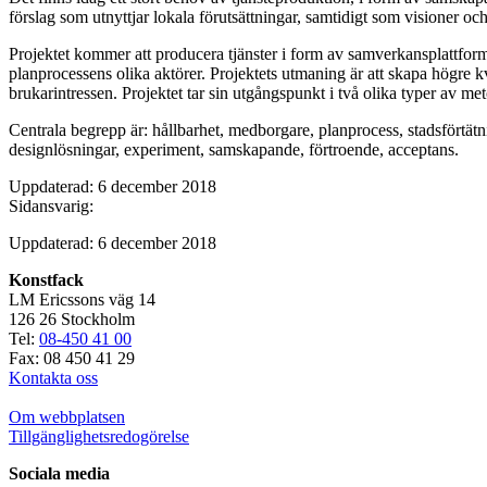
förslag som utnyttjar lokala förutsättningar, samtidigt som visioner och
Projektet kommer att producera tjänster i form av samverkansplattform
planprocessens olika aktörer. Projektets utmaning är att skapa högre kv
brukarintressen. Projektet tar sin utgångspunkt i två olika typer av m
Centrala begrepp är: hållbarhet, medborgare, planprocess, stadsförtätn
designlösningar, experiment, samskapande, förtroende, acceptans.
Uppdaterad: 6 december 2018
Sidansvarig:
Uppdaterad: 6 december 2018
Konstfack
LM Ericssons väg 14
126 26 Stockholm
Tel:
08-450 41 00
Fax: 08 450 41 29
Kontakta oss
Om webbplatsen
Tillgänglighetsredogörelse
Sociala media