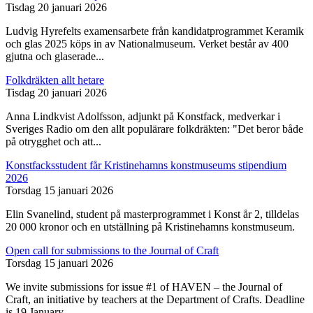
Tisdag 20 januari 2026
Ludvig Hyrefelts examensarbete från kandidatprogrammet Keramik
och glas 2025 köps in av Nationalmuseum. Verket består av 400
gjutna och glaserade...
Folkdräkten allt hetare
Tisdag 20 januari 2026
Anna Lindkvist Adolfsson, adjunkt på Konstfack, medverkar i
Sveriges Radio om den allt populärare folkdräkten: "Det beror både
på otrygghet och att...
Konstfacksstudent får Kristinehamns konstmuseums stipendium
2026
Torsdag 15 januari 2026
Elin Svanelind, student på masterprogrammet i Konst år 2, tilldelas
20 000 kronor och en utställning på Kristinehamns konstmuseum.
Open call for submissions to the Journal of Craft
Torsdag 15 januari 2026
We invite submissions for issue #1 of HAVEN – the Journal of
Craft, an initiative by teachers at the Department of Crafts. Deadline
is 19 January...