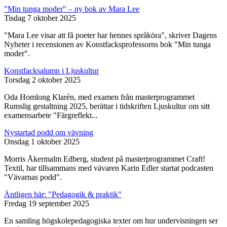
"Min tunga moder" – ny bok av Mara Lee
Tisdag 7 oktober 2025
"Mara Lee visar att få poeter har hennes språköra", skriver Dagens
Nyheter i recensionen av Konstfacksprofessorns bok "Min tunga
moder".
Konstfacksalumn i Ljuskultur
Torsdag 2 oktober 2025
Oda Homlong Klarén, med examen från masterprogrammet
Rumslig gestaltning 2025, berättar i tidskriften Ljuskultur om sitt
examensarbete "Färgreflekt...
Nystartad podd om vävning
Onsdag 1 oktober 2025
Morris Åkermalm Edberg, student på masterprogrammet Craft!
Textil, har tillsammans med vävaren Karin Edler startat podcasten
"Vävarnas podd".
Äntligen här: "Pedagogik & praktik"
Fredag 19 september 2025
En samling högskolepedagogiska texter om hur undervisningen ser