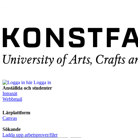
Logga in
Anställda och studenter
Intranät
Webbmail
Lärplattform
Canvas
Sökande
Ladda upp arbetsprover/filer