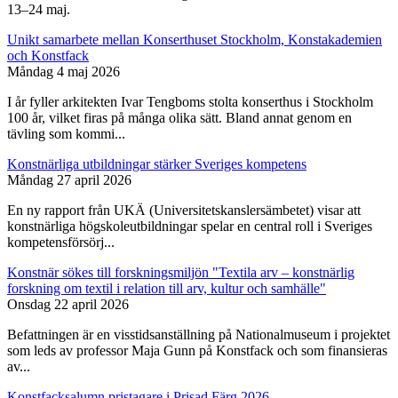
13–24 maj.
Unikt samarbete mellan Konserthuset Stockholm, Konstakademien
och Konstfack
Måndag 4 maj 2026
I år fyller arkitekten Ivar Tengboms stolta konserthus i Stockholm
100 år, vilket firas på många olika sätt. Bland annat genom en
tävling som kommi...
Konstnärliga utbildningar stärker Sveriges kompetens
Måndag 27 april 2026
En ny rapport från UKÄ (Universitetskanslersämbetet) visar att
konstnärliga högskoleutbildningar spelar en central roll i Sveriges
kompetensförsörj...
Konstnär sökes till forskningsmiljön "Textila arv – konstnärlig
forskning om textil i relation till arv, kultur och samhälle"
Onsdag 22 april 2026
Befattningen är en visstidsanställning på Nationalmuseum i projektet
som leds av professor Maja Gunn på Konstfack och som finansieras
av...
Konstfacksalumn pristagare i Prisad Färg 2026