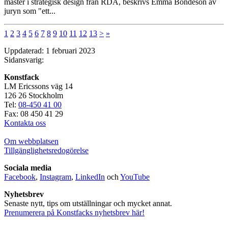
master i strategisk design från RDA, beskrivs Emma Bondeson av
juryn som "ett...
1
2
3
4
5
6
7
8
9
10
11
12
13
>
»
Uppdaterad: 1 februari 2023
Sidansvarig:
Konstfack
LM Ericssons väg 14
126 26 Stockholm
Tel:
08-450 41 00
Fax: 08 450 41 29
Kontakta oss
Om webbplatsen
Tillgänglighetsredogörelse
Sociala media
Facebook
,
Instagram
,
LinkedIn
och
YouTube
Nyhetsbrev
Senaste nytt, tips om utställningar och mycket annat.
Prenumerera på Konstfacks nyhetsbrev här!