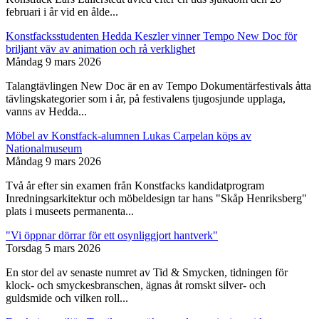
februari i år vid en ålde...
Konstfacksstudenten Hedda Keszler vinner Tempo New Doc för
briljant väv av animation och rå verklighet
Måndag 9 mars 2026
Talangtävlingen New Doc är en av Tempo Dokumentärfestivals åtta
tävlingskategorier som i år, på festivalens tjugosjunde upplaga,
vanns av Hedda...
Möbel av Konstfack-alumnen Lukas Carpelan köps av
Nationalmuseum
Måndag 9 mars 2026
Två år efter sin examen från Konstfacks kandidatprogram
Inredningsarkitektur och möbeldesign tar hans "Skåp Henriksberg"
plats i museets permanenta...
"Vi öppnar dörrar för ett osynliggjort hantverk"
Torsdag 5 mars 2026
En stor del av senaste numret av Tid & Smycken, tidningen för
klock- och smyckesbranschen, ägnas åt romskt silver- och
guldsmide och vilken roll...