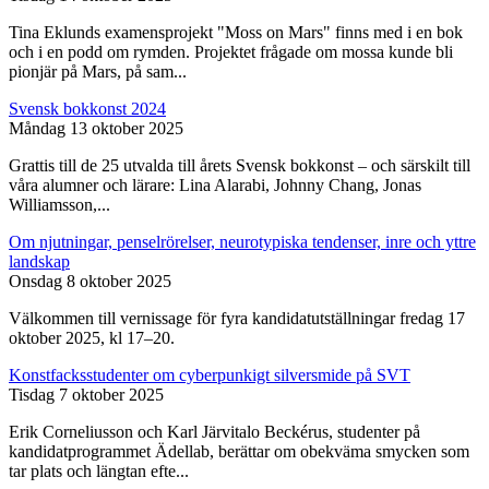
Tina Eklunds examensprojekt "Moss on Mars" finns med i en bok
och i en podd om rymden. Projektet frågade om mossa kunde bli
pionjär på Mars, på sam...
Svensk bokkonst 2024
Måndag 13 oktober 2025
Grattis till de 25 utvalda till årets Svensk bokkonst – och särskilt till
våra alumner och lärare: Lina Alarabi, Johnny Chang, Jonas
Williamsson,...
Om njutningar, penselrörelser, neurotypiska tendenser, inre och yttre
landskap
Onsdag 8 oktober 2025
Välkommen till vernissage för fyra kandidatutställningar fredag 17
oktober 2025, kl 17–20.
Konstfacksstudenter om cyberpunkigt silversmide på SVT
Tisdag 7 oktober 2025
Erik Corneliusson och Karl Järvitalo Beckérus, studenter på
kandidatprogrammet Ädellab, berättar om obekväma smycken som
tar plats och längtan efte...