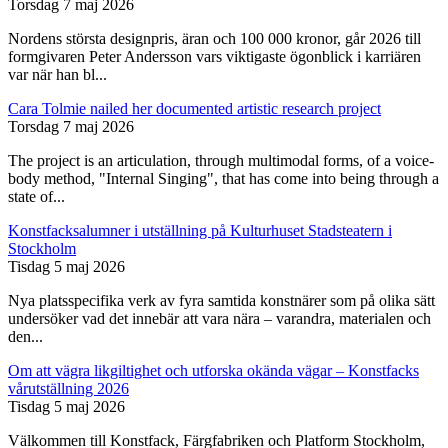
Torsdag 7 maj 2026
Nordens största designpris, äran och 100 000 kronor, går 2026 till
formgivaren Peter Andersson vars viktigaste ögonblick i karriären
var när han bl...
Cara Tolmie nailed her documented artistic research project
Torsdag 7 maj 2026
The project is an articulation, through multimodal forms, of a voice-
body method, "Internal Singing", that has come into being through a
state of...
Konstfacksalumner i utställning på Kulturhuset Stadsteatern i
Stockholm
Tisdag 5 maj 2026
Nya platsspecifika verk av fyra samtida konstnärer som på olika sätt
undersöker vad det innebär att vara nära – varandra, materialen och
den...
Om att vägra likgiltighet och utforska okända vägar – Konstfacks
vårutställning 2026
Tisdag 5 maj 2026
Välkommen till Konstfack, Färgfabriken och Platform Stockholm,