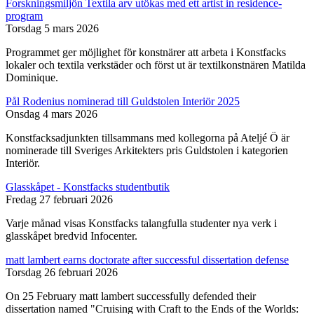
Forskningsmiljön Textila arv utökas med ett artist in residence-
program
Torsdag 5 mars 2026
Programmet ger möjlighet för konstnärer att arbeta i Konstfacks
lokaler och textila verkstäder och först ut är textilkonstnären Matilda
Dominique.
Pål Rodenius nominerad till Guldstolen Interiör 2025
Onsdag 4 mars 2026
Konstfacksadjunkten tillsammans med kollegorna på Ateljé Ö är
nominerade till Sveriges Arkitekters pris Guldstolen i kategorien
Interiör.
Glasskåpet - Konstfacks studentbutik
Fredag 27 februari 2026
Varje månad visas Konstfacks talangfulla studenter nya verk i
glasskåpet bredvid Infocenter.
matt lambert earns doctorate after successful dissertation defense
Torsdag 26 februari 2026
On 25 February matt lambert successfully defended their
dissertation named "Cruising with Craft to the Ends of the Worlds: