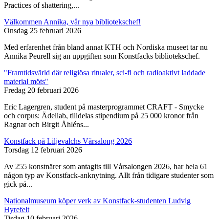
Practices of shattering,...
Välkommen Annika, vår nya bibliotekschef!
Onsdag 25 februari 2026
Med erfarenhet från bland annat KTH och Nordiska museet tar nu
Annika Peurell sig an uppgiften som Konstfacks bibliotekschef.
"Framtidsvärld där religiösa ritualer, sci-fi och radioaktivt laddade
material möts"
Fredag 20 februari 2026
Eric Lagergren, student på masterprogrammet CRAFT - Smycke
och corpus: Ädellab, tilldelas stipendium på 25 000 kronor från
Ragnar och Birgit Åhléns...
Konstfack på Liljevalchs Vårsalong 2026
Torsdag 12 februari 2026
Av 255 konstnärer som antagits till Vårsalongen 2026, har hela 61
någon typ av Konstfack-anknytning. Allt från tidigare studenter som
gick på...
Nationalmuseum köper verk av Konstfack-studenten Ludvig
Hyrefelt
Tisdag 10 februari 2026