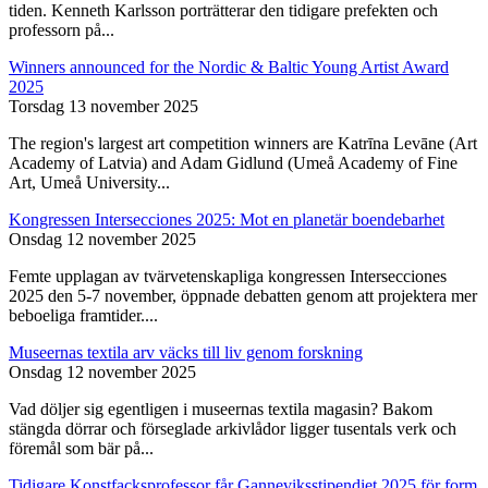
tiden. Kenneth Karlsson porträtterar den tidigare prefekten och
professorn på...
Winners announced for the Nordic & Baltic Young Artist Award
2025
Torsdag 13 november 2025
The region's largest art competition winners are Katrīna Levāne (Art
Academy of Latvia) and Adam Gidlund (Umeå Academy of Fine
Art, Umeå University...
Kongressen Intersecciones 2025: Mot en planetär boendebarhet
Onsdag 12 november 2025
Femte upplagan av tvärvetenskapliga kongressen Intersecciones
2025 den 5-7 november, öppnade debatten genom att projektera mer
beboeliga framtider....
Museernas textila arv väcks till liv genom forskning
Onsdag 12 november 2025
Vad döljer sig egentligen i museernas textila magasin? Bakom
stängda dörrar och förseglade arkivlådor ligger tusentals verk och
föremål som bär på...
Tidigare Konstfacksprofessor får Ganneviksstipendiet 2025 för form