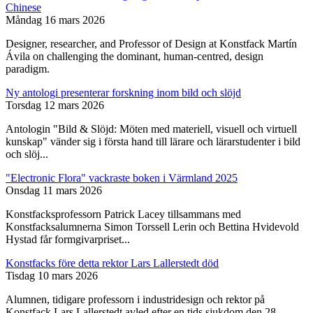
Chinese
Måndag 16 mars 2026
Designer, researcher, and Professor of Design at Konstfack Martín
Ávila on challenging the dominant, human-centred, design
paradigm.
Ny antologi presenterar forskning inom bild och slöjd
Torsdag 12 mars 2026
Antologin "Bild & Slöjd: Möten med materiell, visuell och virtuell
kunskap" vänder sig i första hand till lärare och lärarstudenter i bild
och slöj...
"Electronic Flora" vackraste boken i Värmland 2025
Onsdag 11 mars 2026
Konstfacksprofessorn Patrick Lacey tillsammans med
Konstfacksalumnerna Simon Torssell Lerin och Bettina Hvidevold
Hystad får formgivarpriset...
Konstfacks före detta rektor Lars Lallerstedt död
Tisdag 10 mars 2026
Alumnen, tidigare professorn i industridesign och rektor på
Konstfack Lars Lallerstedt avled efter en tids sjukdom den 28