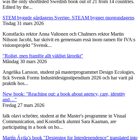
was the only shortlisted Swedish book out of 21 from 14 countries.
Edited by the...
STEM byggde gårdagens Sverige. STEAM bygger morgondagens
Tisdag 31 mars 2026
Konstfacks rektor Anna Valtonen och Chalmers rektor Martin
Nilsson Jacobi, har skrivit en gemensam essä inom ramen för IVA:s
visionsprojekt "Svensk...
"Roligt, men framför allt väldigt lärorikt"
Måndag 30 mars 2026
Angelika Larsson, student på masterprogrammet Design Ecologies,
fick Svensk Forms Industridesignstipendium 2026 och har varit på
praktik hos...
New book: "Reaching out: a book about agency, care, identity
and…"
Fredag 27 mars 2026
falk olavi schröter, student at the Master's programme in Visual
Communication, and Konstfack alumni Sara Kaaman, are
participating in a book on ho...
Martín Ávila’s book "Designing for Interdependence" translated into