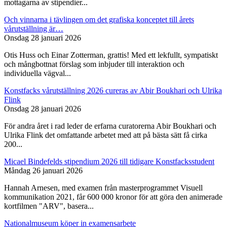
mottagarna av stipendier...
Och vinnarna i tävlingen om det grafiska konceptet till årets
vårutställning är…
Onsdag 28 januari 2026
Otis Huss och Einar Zotterman, grattis! Med ett lekfullt, sympatiskt
och mångbottnat förslag som inbjuder till interaktion och
individuella vägval...
Konstfacks vårutställning 2026 cureras av Abir Boukhari och Ulrika
Flink
Onsdag 28 januari 2026
För andra året i rad leder de erfarna curatorerna Abir Boukhari och
Ulrika Flink det omfattande arbetet med att på bästa sätt få cirka
200...
Micael Bindefelds stipendium 2026 till tidigare Konstfacksstudent
Måndag 26 januari 2026
Hannah Arnesen, med examen från masterprogrammet Visuell
kommunikation 2021, får 600 000 kronor för att göra den animerade
kortfilmen "ARV", basera...
Nationalmuseum köper in examensarbete