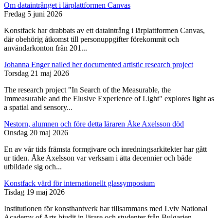
Om dataintrånget i lärplattformen Canvas
Fredag 5 juni 2026
Konstfack har drabbats av ett dataintrång i lärplattformen Canvas,
där obehörig åtkomst till personuppgifter förekommit och
användarkonton från 201...
Johanna Enger nailed her documented artistic research project
Torsdag 21 maj 2026
The research project "In Search of the Measurable, the
Immeasurable and the Elusive Experience of Light" explores light as
a spatial and sensory...
Nestorn, alumnen och före detta läraren Åke Axelsson död
Onsdag 20 maj 2026
En av vår tids främsta formgivare och inredningsarkitekter har gått
ur tiden. Åke Axelsson var verksam i åtta decennier och både
utbildade sig och...
Konstfack värd för internationellt glassymposium
Tisdag 19 maj 2026
Institutionen för konsthantverk har tillsammans med Lviv National
Academy of Arts bjudit in lärare och studenter från Bulgarien,