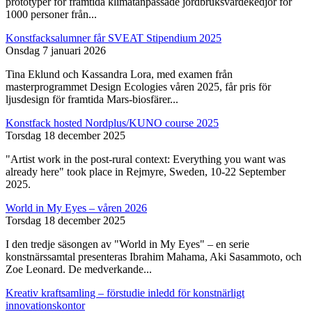
prototyper för framtida klimatanpassade jordbruksvärdekedjor för
1000 personer från...
Konstfacksalumner får SVEAT Stipendium 2025
Onsdag 7 januari 2026
Tina Eklund och Kassandra Lora, med examen från
masterprogrammet Design Ecologies våren 2025, får pris för
ljusdesign för framtida Mars-biosfärer...
Konstfack hosted Nordplus/KUNO course 2025
Torsdag 18 december 2025
"Artist work in the post-rural context: Everything you want was
already here" took place in Rejmyre, Sweden, 10-22 September
2025.
World in My Eyes – våren 2026
Torsdag 18 december 2025
I den tredje säsongen av "World in My Eyes" – en serie
konstnärssamtal presenteras Ibrahim Mahama, Aki Sasammoto, och
Zoe Leonard. De medverkande...
Kreativ kraftsamling – förstudie inledd för konstnärligt
innovationskontor