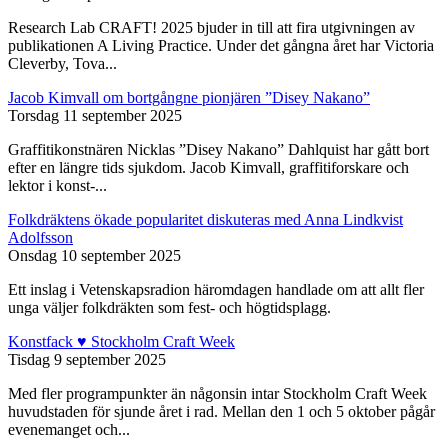
Research Lab CRAFT! 2025 bjuder in till att fira utgivningen av
publikationen A Living Practice. Under det gångna året har Victoria
Cleverby, Tova...
Jacob Kimvall om bortgångne pionjären ”Disey Nakano”
Torsdag 11 september 2025
Graffitikonstnären Nicklas ”Disey Nakano” Dahlquist har gått bort
efter en längre tids sjukdom. Jacob Kimvall, graffitiforskare och
lektor i konst-...
Folkdräktens ökade popularitet diskuteras med Anna Lindkvist
Adolfsson
Onsdag 10 september 2025
Ett inslag i Vetenskapsradion häromdagen handlade om att allt fler
unga väljer folkdräkten som fest- och högtidsplagg.
Konstfack ♥ Stockholm Craft Week
Tisdag 9 september 2025
Med fler programpunkter än någonsin intar Stockholm Craft Week
huvudstaden för sjunde året i rad. Mellan den 1 och 5 oktober pågår
evenemanget och...