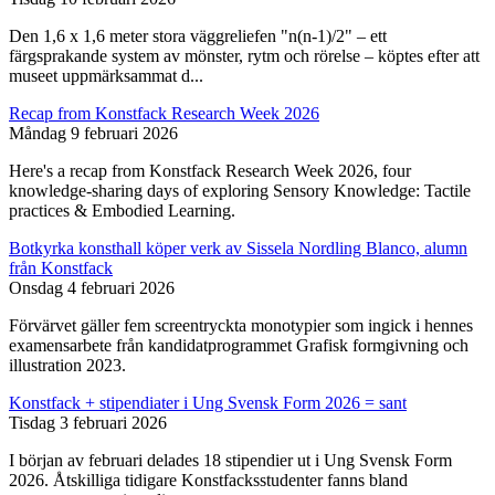
Den 1,6 x 1,6 meter stora väggreliefen "n(n-1)/2" – ett
färgsprakande system av mönster, rytm och rörelse – köptes efter att
museet uppmärksammat d...
Recap from Konstfack Research Week 2026
Måndag 9 februari 2026
Here's a recap from Konstfack Research Week 2026, four
knowledge-sharing days of exploring Sensory Knowledge: Tactile
practices & Embodied Learning.
Botkyrka konsthall köper verk av Sissela Nordling Blanco, alumn
från Konstfack
Onsdag 4 februari 2026
Förvärvet gäller fem screentryckta monotypier som ingick i hennes
examensarbete från kandidatprogrammet Grafisk formgivning och
illustration 2023.
Konstfack + stipendiater i Ung Svensk Form 2026 = sant
Tisdag 3 februari 2026
I början av februari delades 18 stipendier ut i Ung Svensk Form
2026. Åtskilliga tidigare Konstfacksstudenter fanns bland