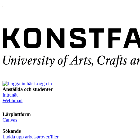
Logga in
Anställda och studenter
Intranät
Webbmail
Lärplattform
Canvas
Sökande
Ladda upp arbetsprover/filer