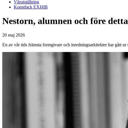
Vårutställning
Konstfack EXHIB
Nestorn, alumnen och före dett
20 maj 2026
En av vår tids främsta formgivare och inredningsarkitekter har gått u