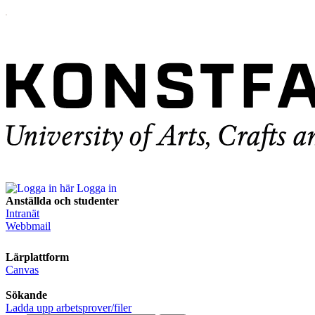
Logga in
Anställda och studenter
Intranät
Webbmail
Lärplattform
Canvas
Sökande
Ladda upp arbetsprover/filer