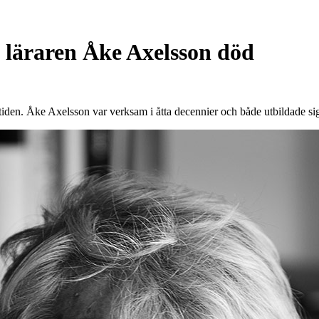
a läraren Åke Axelsson död
r tiden. Åke Axelsson var verksam i åtta decennier och både utbildade s