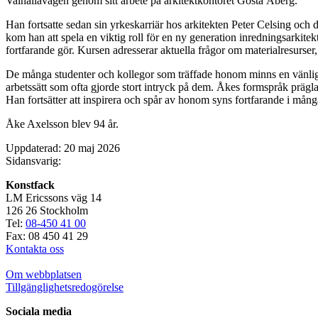
Valhallavägen genom sitt arbete på arkitektkontoret Gösta Åberg.
Han fortsatte sedan sin yrkeskarriär hos arkitekten Peter Celsing och
kom han att spela en viktig roll för en ny generation inredningsarkit
fortfarande gör. Kursen adresserar aktuella frågor om materialresurser,
De många studenter och kollegor som träffade honom minns en vänlig, f
arbetssätt som ofta gjorde stort intryck på dem. Åkes formspråk prägl
Han fortsätter att inspirera och spår av honom syns fortfarande i mång
Åke Axelsson blev 94 år.
Uppdaterad: 20 maj 2026
Sidansvarig:
Konstfack
LM Ericssons väg 14
126 26 Stockholm
Tel:
08-450 41 00
Fax: 08 450 41 29
Kontakta oss
Om webbplatsen
Tillgänglighetsredogörelse
Sociala media