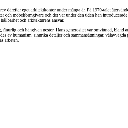
 drev därefter eget arkitektkontor under många år. På 1970-talet återvän
ekter och möbelformgivare och det var under den tiden han introducerad
 hållbarhet och arkitekturens ansvar.
inurlig och hängiven nestor. Hans generositet var omvittnad, bland annat
ades av humanism, sinnrika detaljer och sammansättningar, välavvägda pr
as arbeten.