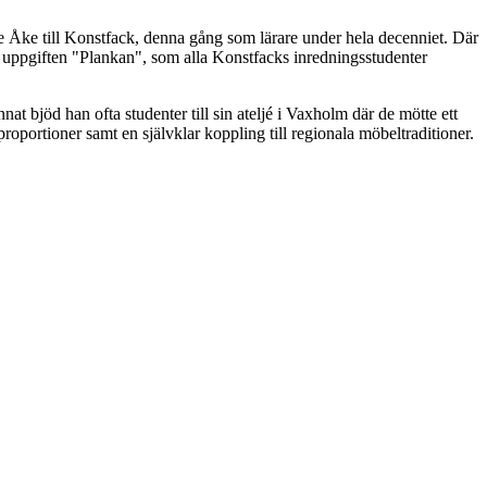
de Åke till Konstfack, denna gång som lärare under hela decenniet. Där
e uppgiften "Plankan", som alla Konstfacks inredningsstudenter
 bjöd han ofta studenter till sin ateljé i Vaxholm där de mötte ett
oportioner samt en självklar koppling till regionala möbeltraditioner.