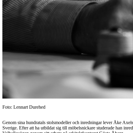
Foto: Lennart Durehed
Genom sina hundratals stolsmodeller och inredningar lever Åke Axelsson
Sverige. Efter att ha utbildat sig till möbelsnickare studerade han in