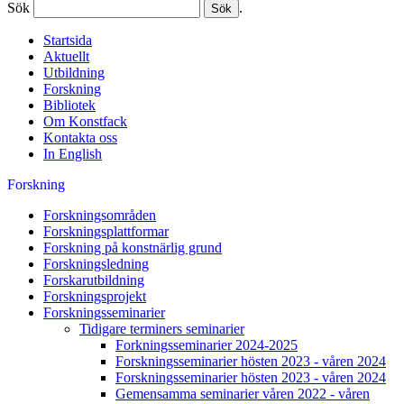
Sök
.
Startsida
Aktuellt
Utbildning
Forskning
Bibliotek
Om Konstfack
Kontakta oss
In English
Forskning
Forskningsområden
Forskningsplattformar
Forskning på konstnärlig grund
Forskningsledning
Forskarutbildning
Forskningsprojekt
Forskningsseminarier
Tidigare terminers seminarier
Forkningsseminarier 2024-2025
Forskningsseminarier hösten 2023 - våren 2024
Forskningsseminarier hösten 2023 - våren 2024
Gemensamma seminarier våren 2022 - våren