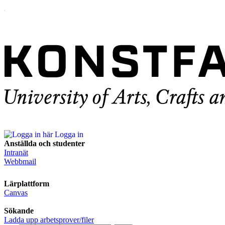
Logga in
Anställda och studenter
Intranät
Webbmail
Lärplattform
Canvas
Sökande
Ladda upp arbetsprover/filer