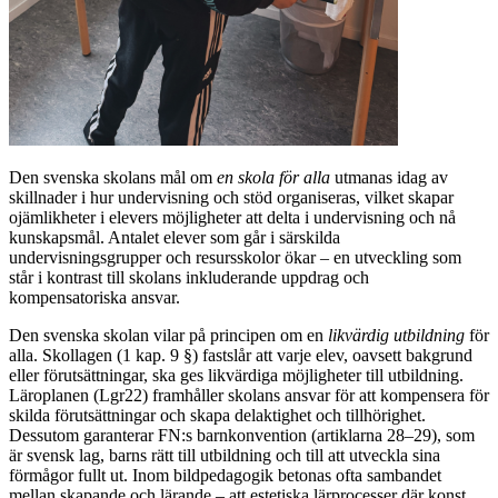
Den svenska skolans mål om
en skola för alla
utmanas idag av
skillnader i hur undervisning och stöd organiseras, vilket skapar
ojämlikheter i elevers möjligheter att delta i undervisning och nå
kunskapsmål. Antalet elever som går i särskilda
undervisningsgrupper och resursskolor ökar – en utveckling som
står i kontrast till skolans inkluderande uppdrag och
kompensatoriska ansvar.
Den svenska skolan vilar på principen om en
likvärdig utbildning
för
alla. Skollagen (1 kap. 9 §) fastslår att varje elev, oavsett bakgrund
eller förutsättningar, ska ges likvärdiga möjligheter till utbildning.
Läroplanen (Lgr22) framhåller skolans ansvar för att kompensera för
skilda förutsättningar och skapa delaktighet och tillhörighet.
Dessutom garanterar FN:s barnkonvention (artiklarna 28–29), som
är svensk lag, barns rätt till utbildning och till att utveckla sina
förmågor fullt ut. Inom bildpedagogik betonas ofta sambandet
mellan skapande och lärande – att estetiska lärprocesser där konst,