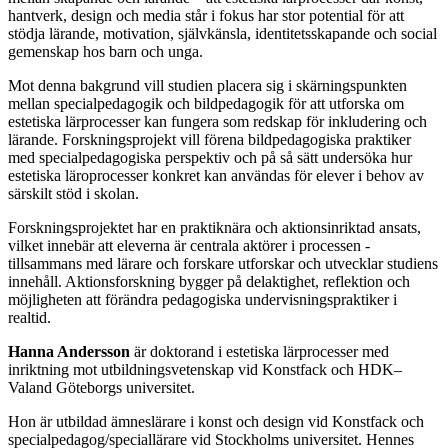
hantverk, design och media står i fokus har stor potential för att
stödja lärande, motivation, självkänsla, identitetsskapande och social
gemenskap hos barn och unga.
Mot denna bakgrund vill studien placera sig i skärningspunkten
mellan specialpedagogik och bildpedagogik för att utforska om
estetiska lärprocesser kan fungera som redskap för inkludering och
lärande. Forskningsprojekt vill förena bildpedagogiska praktiker
med specialpedagogiska perspektiv och på så sätt undersöka hur
estetiska läroprocesser konkret kan användas för elever i behov av
särskilt stöd i skolan.
Forskningsprojektet har en praktiknära och aktionsinriktad ansats,
vilket innebär att eleverna är centrala aktörer i processen -
tillsammans med lärare och forskare utforskar och utvecklar studiens
innehåll. Aktionsforskning bygger på delaktighet, reflektion och
möjligheten att förändra pedagogiska undervisningspraktiker i
realtid.
Hanna Andersson
är doktorand i estetiska lärprocesser med
inriktning mot utbildningsvetenskap vid Konstfack och HDK–
Valand Göteborgs universitet.
Hon är utbildad ämneslärare i konst och design vid Konstfack och
specialpedagog/speciallärare vid Stockholms universitet. Hennes