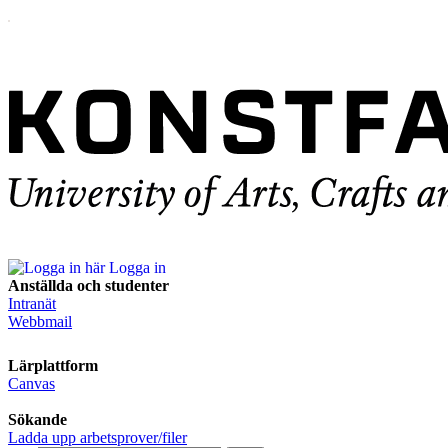
Logga in
Anställda och studenter
Intranät
Webbmail
Lärplattform
Canvas
Sökande
Ladda upp arbetsprover/filer