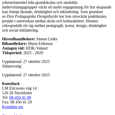
yrkeserfarenhet från grundskolan och särskilda
undervisningsgrupper väckt ett starkt engagemang för hur skapande
kan främja lärande, delaktighet och inkludering. Som grundare
av
Den Pedagogiska Designbyrån
har hon utvecklat praktiknära
projekt i samverkan mellan skola och kulturaktörer. Hennes
yrkespraktik rör sig mellan pedagogik, konst, design, delaktighet
och social inkludering.
Huvudhandledare:
Simon Ceder
Bihandledare:
Maria Eriksson
Antagen vid:
HDK-Valand
Tidsperiod:
2025 - 2029
Uppdaterad: 27 oktober 2025
Sidansvarig:
Uppdaterad: 27 oktober 2025
Konstfack
LM Ericssons väg 14
126 26 Stockholm
Tel:
08-450 41 00
Fax: 08 450 41 29
Kontakta oss