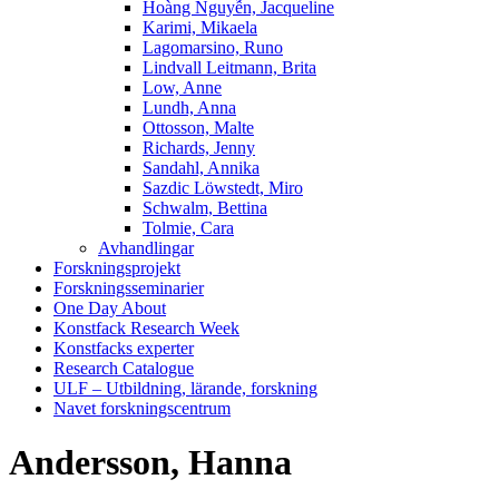
Hoàng Nguyễn, Jacqueline
Karimi, Mikaela
Lagomarsino, Runo
Lindvall Leitmann, Brita
Low, Anne
Lundh, Anna
Ottosson, Malte
Richards, Jenny
Sandahl, Annika
Sazdic Löwstedt, Miro
Schwalm, Bettina
Tolmie, Cara
Avhandlingar
Forskningsprojekt
Forskningsseminarier
One Day About
Konstfack Research Week
Konstfacks experter
Research Catalogue
ULF – Utbildning, lärande, forskning
Navet forskningscentrum
Andersson, Hanna