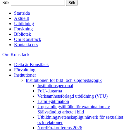
Sök
.
Startsida
Aktuellt
Utbildning
Forskning
Bibliotek
Om Konstfack
Kontakta oss
Om Konstfack
Detta är Konstfack
Förvaltning
Institutioner
Institutionen för bild- och slöjdpedagogik
Institutionspersonal
FoU-dagarna
Verksamhetsförlagd utbildning (VFU)
Lärarlegitimation
Uppsamlingstillfälle för examination av
Självständigt arbete i bild
Utbildningsvetenskapligt nätverk för sexualitet
och relationer
NordFo-konferens 2026