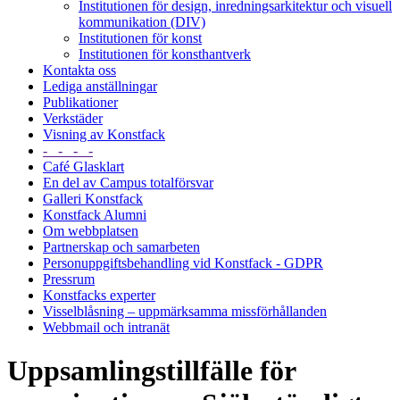
Institutionen för design, inredningsarkitektur och visuell
kommunikation (DIV)
Institutionen för konst
Institutionen för konsthantverk
Kontakta oss
Lediga anställningar
Publikationer
Verkstäder
Visning av Konstfack
- - - -
Café Glasklart
En del av Campus totalförsvar
Galleri Konstfack
Konstfack Alumni
Om webbplatsen
Partnerskap och samarbeten
Personuppgiftsbehandling vid Konstfack - GDPR
Pressrum
Konstfacks experter
Visselblåsning – uppmärksamma missförhållanden
Webbmail och intranät
Uppsamlingstillfälle för