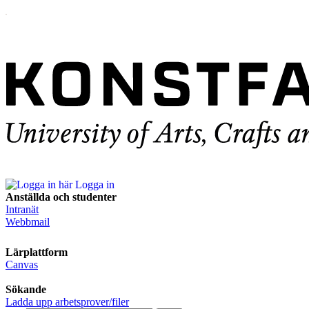
Logga in
Anställda och studenter
Intranät
Webbmail
Lärplattform
Canvas
Sökande
Ladda upp arbetsprover/filer