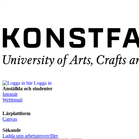
Logga in
Anställda och studenter
Intranät
Webbmail
Lärplattform
Canvas
Sökande
Ladda upp arbetsprover/filer