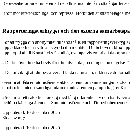
Repressalieförbudet innebär att det allmänna inte får vidta åtgärder s
Brott mot efterforsknings- och repressalieförbuden är straffbelagda me
Rapporteringsverktyget och den externa samarbetspa
För att trygga din anonymitet tillhandahålls ett rapporteringsverktyg
uppladdade filer i syfte att skydda din identitet. Du behöver aldrig up
upp kopplad till Konstfacks IT-miljö, exempelvis en privat dator, smart
- Du behöver inte ha bevis för din misstanke, men ingen anklagelse få
- Det är viktigt att du beskriver all fakta i anmälan, inklusive de fö
Genom att låta en utomstående aktör ta hand om anmälningarna ökar ob
emot och hanterar samtliga inkommande ärenden på uppdrag av Konst
2Secure är ett säkerhetsföretag med lång erfarenhet av den här typen 
bedöma känsliga ärenden. Som utomstående och därmed oberoende ak
Uppdaterad: 10 december 2025
Sidansvarig:
Uppdaterad: 10 december 2025