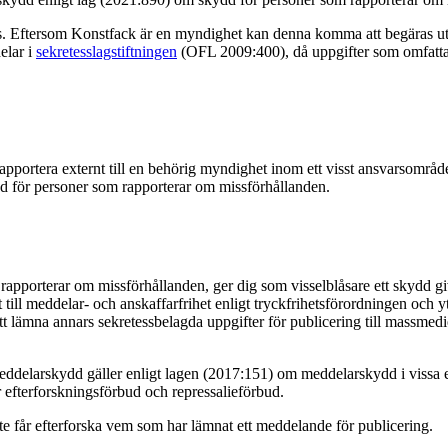
rs. Eftersom Konstfack är en myndighet kan denna komma att begäras ut
elar i
sekretesslagstiftningen
(OFL 2009:400), då uppgifter som omfattas a
 rapportera externt till en behörig myndighet inom ett visst ansvarsområ
ydd för personer som rapporterar om missförhållanden.
rapporterar om missförhållanden, ger dig som visselblåsare ett skydd giv
t till meddelar- och anskaffarfrihet enligt tryckfrihetsförordningen och y
itt lämna annars sekretessbelagda uppgifter för publicering till massmed
eddelarskydd gäller enligt lagen (2017:151) om meddelarskydd i vissa en
 efterforskningsförbud och repressalieförbud.
e får efterforska vem som har lämnat ett meddelande för publicering.