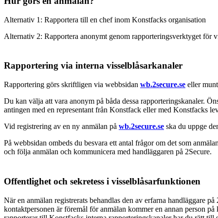
Hur görs en anmälan?
Alternativ 1: Rapportera till en chef inom Konstfacks organisation
Alternativ 2: Rapportera anonymt genom rapporteringsverktyget för vi
Rapportering via interna visselblåsarkanaler
Rapportering görs skriftligen via webbsidan
wb.2secure.se
eller munt
Du kan välja att vara anonym på båda dessa rapporteringskanaler. Öns
antingen med en representant från Konstfack eller med Konstfacks lev
Vid registrering av en ny anmälan på
wb.2secure.se
ska du uppge de
På webbsidan ombeds du besvara ett antal frågor om det som anmälan 
och följa anmälan och kommunicera med handläggaren på 2Secure.
Offentlighet och sekretess i visselblåsarfunktionen
När en anmälan registrerats behandlas den av erfarna handläggare på
kontaktpersonen är föremål för anmälan kommer en annan person på kon
rapporterar till Konstfacks interna rapporteringskanaler har du rätt t