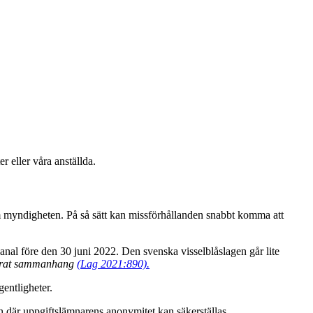
r eller våra anställda.
nom myndigheten. På så sätt kan missförhållanden snabbt komma att
kanal före den 30 juni 2022. Den svenska visselblåslagen går lite
aterat sammanhang
(Lag 2021:890).
entligheter.
an där uppgiftslämnarens anonymitet kan säkerställas.