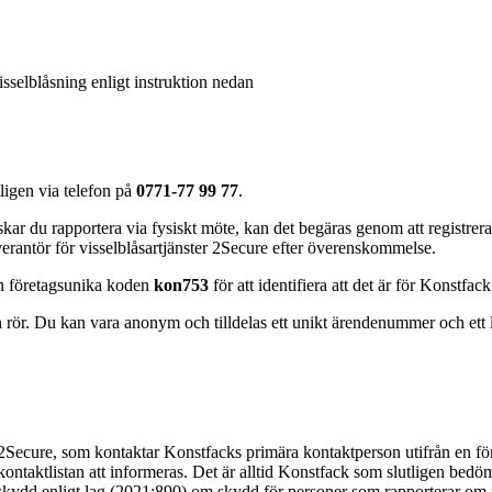
sselblåsning enligt instruktion nedan
ligen via telefon på
0771-77 99 77
.
kar du rapportera via fysiskt möte, kan det begäras genom att registr
erantör för visselblåsartjänster 2Secure efter överenskommelse.
n företagsunika koden
kon753
för att identifiera att det är för Konstfa
rör. Du kan vara anonym och tilldelas ett unikt ärendenummer och ett l
 2Secure, som kontaktar Konstfacks primära kontaktperson utifrån en f
taktlistan att informeras. Det är alltid Konstfack som slutligen bedö
ill skydd enligt lag (2021:890) om skydd för personer som rapporterar om