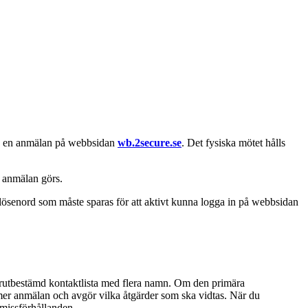
era en anmälan på webbsidan
wb.2secure.se
. Det fysiska mötet hålls
ck anmälan görs.
ösenord som måste sparas för att aktivt kunna logga in på webbsidan
örutbestämd kontaktlista med flera namn. Om den primära
mer anmälan och avgör vilka åtgärder som ska vidtas. När du
 missförhållanden.