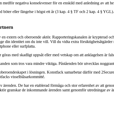
om medför negativa konsekvenser för en enskild med anledning av att hen
d böter eller fängelse i högst ett år (3 kap. 4 § TF och 2 kap. 4 § YGL).
rtnern
 av en extern och oberoende aktör. Rapporteringskanalen är krypterad oc
pge din identitet om du inte vill. Vill du vidta extra försiktighetsåtgärd
phone eller surfplatta.
r göras med skadligt uppsåt eller med vetskap om att anklagelsen är fals
rhållanden som tros vara mindre viktiga. Påståenden bör utvecklas noggra
eroendeskapet i lösningen. Konstfack samarbetar därför med 2Secure so
facks visselblåsarkommitté.
av ärenden. De har en etablerad förmåga och stor erfarenhet av att geno
tör granskar de inkommande ärenden samt genomför utredningar av ä