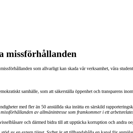
a missförhållanden
 missförhållanden som allvarligt kan skada vår verksamhet, våra studente
t demokratiskt samhälle, som att säkerställa öppenhet och transparens i
ndigheter med fler än 50 anställda ska inrätta en särskild rapporterings
 missförhållanden av allmänintresse som framkommer i ett arbetsrel
isselblåsare och därmed bidra till att upptäcka korruption och andra oeg
stöd av en extern tjänst. Syftet är att tillhandahålla en kanal för anmäl