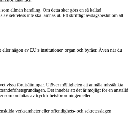
 som allmän handling. Om detta sker görs en så kallad
v sekretess inte ska lämnas ut. Ett skriftligt avslagsbeslut om att
de eller någon av EU:s institutioner, organ och byråer. Även när du
et vissa förutsättningar. Utöver möjligheten att anmäla misstänkta
ttrandefrihetsgrundlagen. Det innebär att det är möjligt för en anställd
ier som omfattas av tryckfrihetsförordningen eller
skilda verksamheter eller offentlighets- och sekretesslagen