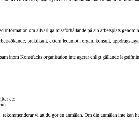
ed information om allvarliga missförhållande på sin arbetsplats genom m
betssökande, praktikant, extern ledamot i organ, konsult, uppdragstagare
sam inom Konstfacks organisation inte agerar enligt gällande lagstiftni
fter etc
ram
te, rekommenderar vi att du gör en anmälan. Om din anmälan inte kan ha