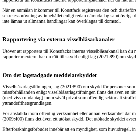
När en anmälan inkommer till Konstfack registreras den och diariefö
sekretessprövning av innehållet enligt redan nämnda lag samt övriga d
inte lämna ut allmänna handlingar kan överklagas till domstol.
Rapportering via externa visselblåsarkanaler
Utöver att rapportera till Konstfacks interna visselblåsarkanal kan du
rapporterar externt har du rätt till skydd enligt lag (2021:890) om sk
Om det lagstadgade meddelarskyddet
Visselblåsarlagstiftningen, lag (2021:890) om skydd för personer som 
missförhållanden enligt visselblåsarlagstiftningen finns det även en rät
(med vissa undantag) inom såväl privat som offentlig sektor att straffr
yttrandefrihetsgrundlagen.
För anställda inom offentlig verksamhet eller annan verksamhet där m
(2009:400) finns det även ett utökat skydd. Det utökade skyddet avser
Efterforskningsförbudet innebär att en myndighet, som huvudregel, int