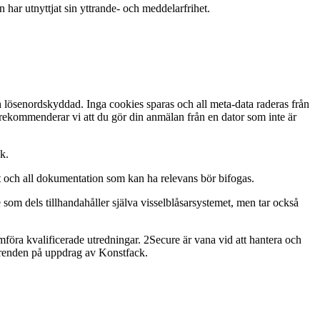
 har utnyttjat sin yttrande- och meddelarfrihet.
h lösenordskyddad. Inga cookies sparas och all meta-data raderas från
er rekommenderar vi att du gör din anmälan från en dator som inte är
k.
nt och all dokumentation som kan ha relevans bör bifogas.
m dels tillhandahåller själva visselblåsarsystemet, men tar också
mföra kvalificerade utredningar. 2Secure är vana vid att hantera och
renden på uppdrag av Konstfack.