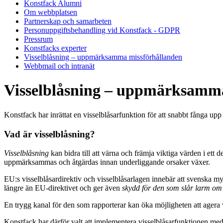
Konstfack Alumni
Om webbplatsen
Partnerskap och samarbeten
Personuppgiftsbehandling vid Konstfack - GDPR
Pressrum
Konstfacks experter
Visselblåsning – uppmärksamma missförhållanden
Webbmail och intranät
Visselblåsning – uppmärksamm
Konstfack har inrättat en visselblåsarfunktion för att snabbt fånga upp
Vad är visselblåsning?
Visselblåsning
kan bidra till att värna och främja viktiga värden i et
uppmärksammas och åtgärdas innan underliggande orsaker växer.
EU:s visselblåsardirektiv och visselblåsarlagen innebär att svenska my
längre än EU-direktivet och ger även
skydd för den som slår larm om
En trygg kanal för den som rapporterar kan öka möjligheten att agera v
Konstfack har därför valt att implementera visselblåsarfunktionen med 