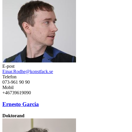
E-post
Einar.Rodhe@konstfack.se
Telefon
073-961 90 90
Mobil
+46739619090
Ernesto Garcia
Doktorand