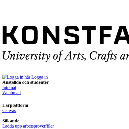
Logga in
Anställda och studenter
Intranät
Webbmail
Lärplattform
Canvas
Sökande
Ladda upp arbetsprover/filer