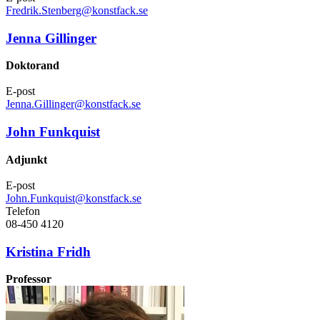
Fredrik.Stenberg@konstfack.se
Jenna Gillinger
Doktorand
E-post
Jenna.Gillinger@konstfack.se
John Funkquist
Adjunkt
E-post
John.Funkquist@konstfack.se
Telefon
08-450 4120
Kristina Fridh
Professor