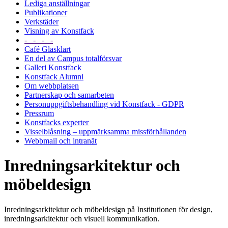
Lediga anställningar
Publikationer
Verkstäder
Visning av Konstfack
- - - -
Café Glasklart
En del av Campus totalförsvar
Galleri Konstfack
Konstfack Alumni
Om webbplatsen
Partnerskap och samarbeten
Personuppgiftsbehandling vid Konstfack - GDPR
Pressrum
Konstfacks experter
Visselblåsning – uppmärksamma missförhållanden
Webbmail och intranät
Inredningsarkitektur och
möbeldesign
Inredningsarkitektur och möbeldesign på Institutionen för design,
inredningsarkitektur och visuell kommunikation.