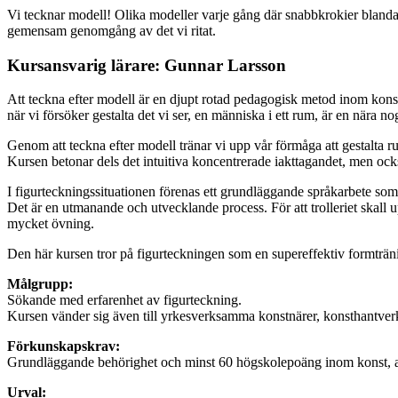
Vi tecknar modell! Olika modeller varje gång där snabbkrokier blandas 
gemensam genomgång av det vi ritat.
Kursansvarig lärare: Gunnar Larsson
Att teckna efter modell är en djupt rotad pedagogisk metod inom konst
när vi försöker gestalta det vi ser, en människa i ett rum, är en nära n
Genom att teckna efter modell tränar vi upp vår förmåga att gestalta 
Kursen betonar dels det intuitiva koncentrerade iakttagandet, men ocks
I figurteckningssituationen förenas ett grundläggande språkarbete som
Det är en utmanande och utvecklande process. För att trolleriet skall up
mycket övning.
Den här kursen tror på figurteckningen som en supereffektiv formträn
Målgrupp:
Sökande med erfarenhet av figurteckning.
Kursen vänder sig även till yrkesverksamma konstnärer, konsthantver
Förkunskapskrav:
Grundläggande behörighet och minst 60 högskolepoäng inom konst, ark
Urval: