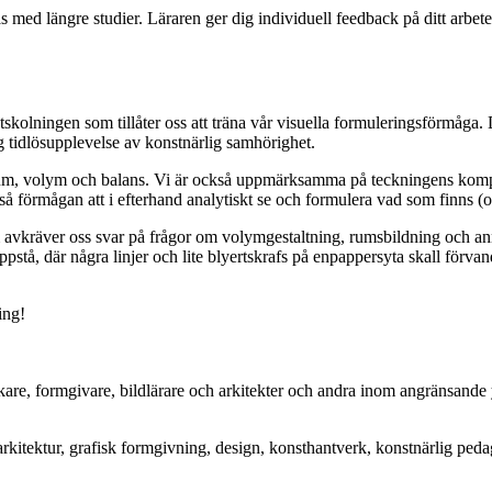
med längre studier. Läraren ger dig individuell feedback på ditt arbete 
skolningen som tillåter oss att träna vår visuella formuleringsförmåga
og tidlösupplevelse av konstnärlig samhörighet.
rum, volym och balans. Vi är också uppmärksamma på teckningens komposi
å förmågan att i efterhand analytiskt se och formulera vad som finns (oc
 avkräver oss svar på frågor om volymgestaltning, rumsbildning och ann
pstå, där några linjer och lite blyertskrafs på enpappersyta skall förvandl
ing!
kare, formgivare, bildlärare och arkitekter och andra inom angränsand
itektur, grafisk formgivning, design, konsthantverk, konstnärlig peda