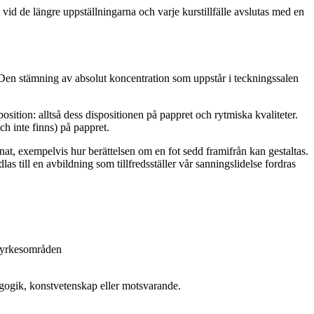
vid de längre uppställningarna och varje kurstillfälle avslutas med en
. Den stämning av absolut koncentration som uppstår i teckningssalen
tion: alltså dess dispositionen på pappret och rytmiska kvaliteter.
h inte finns) på pappret.
at, exempelvis hur berättelsen om en fot sedd framifrån kan gestaltas.
as till en avbildning som tillfredsställer vår sanningslidelse fordras
e yrkesområden
gogik, konstvetenskap eller motsvarande.