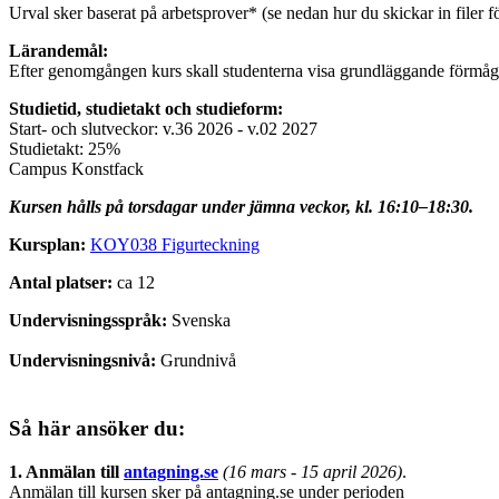
Urval sker baserat på arbetsprover* (se nedan hur du skickar in filer f
Lärandemål:
Efter genomgången kurs skall studenterna visa grundläggande förmåga 
Studietid, studietakt och studieform:
Start- och slutveckor: v.36 2026 - v.02 2027
Studietakt: 25%
Campus Konstfack
Kursen hålls på torsdagar under jämna veckor, kl. 16:10–18:30.
Kursplan:
KOY038 Figurteckning
Antal platser:
ca 12
Undervisningsspråk:
Svenska
Undervisningsnivå:
Grundnivå
Så här ansöker du:
1. Anmälan till
antagning.se
(16 mars
- 15 april 2026)
.
Anmälan till kursen sker på antagning.se under perioden