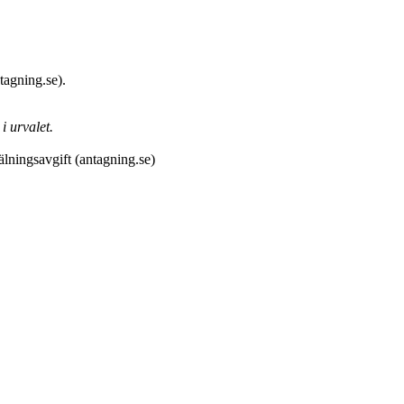
tagning.se).
i urvalet.
mälningsavgift (antagning.se)