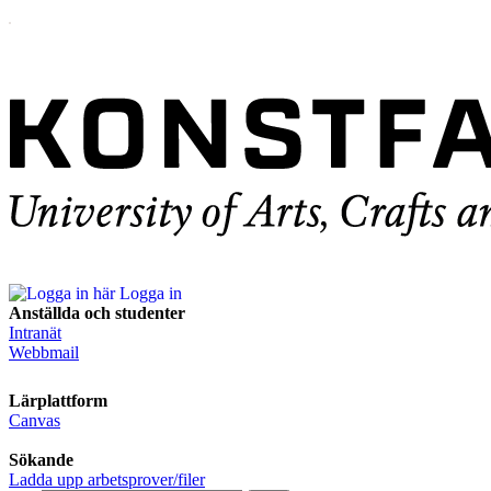
Logga in
Anställda och studenter
Intranät
Webbmail
Lärplattform
Canvas
Sökande
Ladda upp arbetsprover/filer