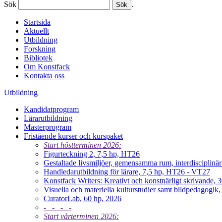
Sök
.
Startsida
Aktuellt
Utbildning
Forskning
Bibliotek
Om Konstfack
Kontakta oss
Utbildning
Kandidatprogram
Lärarutbildning
Masterprogram
Fristående kurser och kurspaket
Start höstterminen 2026:
Figurteckning 2, 7,5 hp, HT26
Gestaltade livsmiljöer, gemensamma rum, interdisciplin
Handledarutbildning för lärare, 7,5 hp, HT26 - VT27
Konstfack Writers: Kreativt och konstnärligt skrivande,
Visuella och materiella kulturstudier samt bildpedagogi
CuratorLab, 60 hp, 2026
- - - -
Start vårterminen 2026: