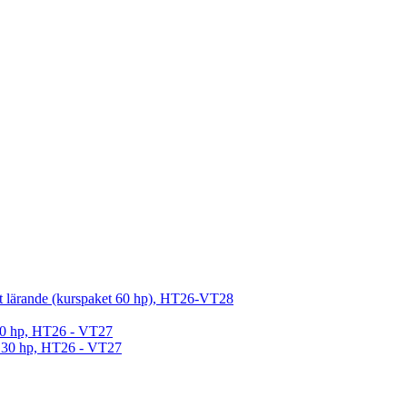
ärt lärande (kurspaket 60 hp), HT26-VT28
 30 hp, HT26 - VT27
k, 30 hp, HT26 - VT27