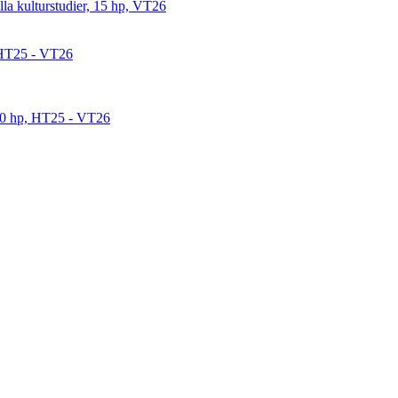
ella kulturstudier, 15 hp, VT26
, HT25 - VT26
 30 hp, HT25 - VT26