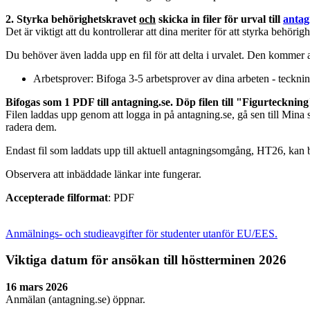
2. Styrka behörighetskravet
och
skicka in filer för urval till
antag
Det är viktigt att du kontrollerar att dina meriter för att styrka behör
Du behöver även ladda upp en fil för att delta i urvalet. Den kommer 
Arbetsprover: Bifoga 3-5 arbetsprover av dina arbeten - teckni
Bifogas som 1 PDF till antagning.se. Döp filen till "Figurteckning
Filen laddas upp genom att logga in på antagning.se, gå sen till Min
radera dem.
Endast fil som laddats upp till aktuell antagningsomgång, HT26, kan b
Observera att inbäddade länkar inte fungerar.
Accepterade filformat
: PDF
Anmälnings- och studieavgifter för studenter utanför EU/EES.
Viktiga datum för ansökan till höstterminen 2026
16 mars 2026
Anmälan (antagning.se) öppnar.