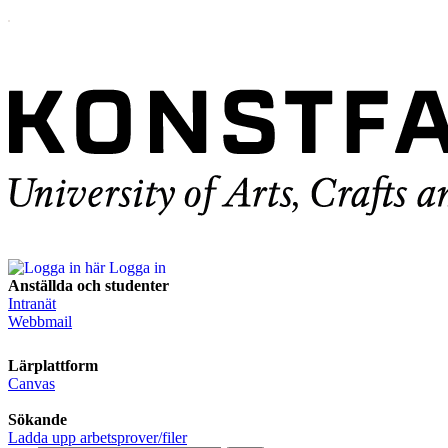
Logga in
Anställda och studenter
Intranät
Webbmail
Lärplattform
Canvas
Sökande
Ladda upp arbetsprover/filer