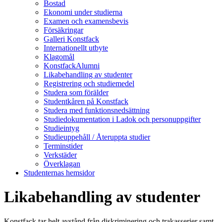
Bostad
Ekonomi under studierna
Examen och examensbevis
Försäkringar
Galleri Konstfack
Internationellt utbyte
Klagomål
KonstfackAlumni
Likabehandling av studenter
Registrering och studiemedel
Studera som förälder
Studentkåren på Konstfack
Studera med funktionsnedsättning
Studiedokumentation i Ladok och personuppgifter
Studieintyg
Studieuppehåll / Återuppta studier
Terminstider
Verkstäder
Överklagan
Studenternas hemsidor
Likabehandling av studenter
Konstfack tar helt avstånd från diskriminering och trakasserier samt