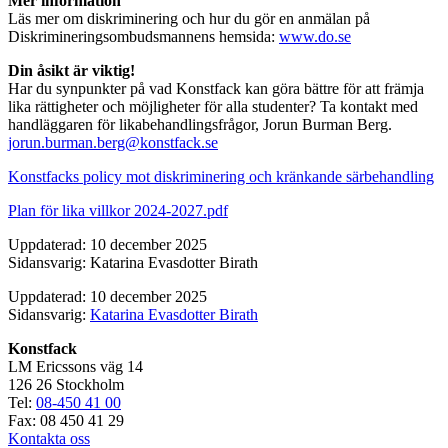
Mer information
Läs mer om diskriminering och hur du gör en anmälan på
Diskrimineringsombudsmannens hemsida:
www.do.se
Din åsikt är viktig!
Har du synpunkter på vad Konstfack kan göra bättre för att främja
lika rättigheter och möjligheter för alla studenter? Ta kontakt med
handläggaren för likabehandlingsfrågor, Jorun Burman Berg.
jorun.burman.berg@konstfack.se
Konstfacks policy mot diskriminering och kränkande särbehandling
Plan för lika villkor 2024-2027.pdf
Uppdaterad: 10 december 2025
Sidansvarig: Katarina Evasdotter Birath
Uppdaterad: 10 december 2025
Sidansvarig:
Katarina Evasdotter Birath
Konstfack
LM Ericssons väg 14
126 26 Stockholm
Tel:
08-450 41 00
Fax: 08 450 41 29
Kontakta oss