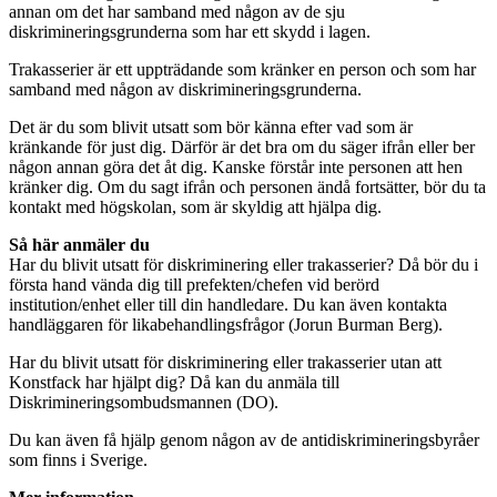
annan om det har samband med någon av de sju
diskrimineringsgrunderna som har ett skydd i lagen.
Trakasserier är ett uppträdande som kränker en person och som har
samband med någon av diskrimineringsgrunderna.
Det är du som blivit utsatt som bör känna efter vad som är
kränkande för just dig. Därför är det bra om du säger ifrån eller ber
någon annan göra det åt dig. Kanske förstår inte personen att hen
kränker dig. Om du sagt ifrån och personen ändå fortsätter, bör du ta
kontakt med högskolan, som är skyldig att hjälpa dig.
Så här anmäler du
Har du blivit utsatt för diskriminering eller trakasserier? Då bör du i
första hand vända dig till prefekten/chefen vid berörd
institution/enhet eller till din handledare. Du kan även kontakta
handläggaren för likabehandlingsfrågor (Jorun Burman Berg).
Har du blivit utsatt för diskriminering eller trakasserier utan att
Konstfack har hjälpt dig? Då kan du anmäla till
Diskrimineringsombudsmannen (DO).
Du kan även få hjälp genom någon av de antidiskrimineringsbyråer
som finns i Sverige.