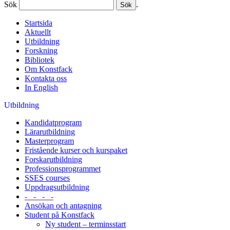
Sök
.
Startsida
Aktuellt
Utbildning
Forskning
Bibliotek
Om Konstfack
Kontakta oss
In English
Utbildning
Kandidatprogram
Lärarutbildning
Masterprogram
Fristående kurser och kurspaket
Forskarutbildning
Professionsprogrammet
SSES courses
Uppdragsutbildning
- - - -
Ansökan och antagning
Student på Konstfack
Ny student – terminsstart