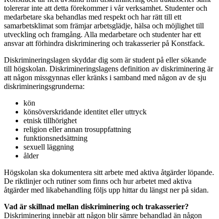
tolererar inte att detta förekommer i vår verksamhet. Studenter och
medarbetare ska behandlas med respekt och har rätt till ett
samarbetsklimat som främjar arbetsglädje, hälsa och möjlighet till
utveckling och framgång. Alla medarbetare och studenter har ett
ansvar att förhindra diskriminering och trakasserier på Konstfack.
Diskrimineringslagen skyddar dig som är student på eller sökande
till högskolan. Diskrimineringslagens definition av diskriminering är
att någon missgynnas eller kränks i samband med någon av de sju
diskrimineringsgrunderna:
kön
könsöverskridande identitet eller uttryck
etnisk tillhörighet
religion eller annan trosuppfattning
funktionsnedsättning
sexuell läggning
ålder
Högskolan ska dokumentera sitt arbete med aktiva åtgärder löpande.
De riktlinjer och rutiner som finns och hur arbetet med aktiva
åtgärder med likabehandling följs upp hittar du längst ner på sidan.
Vad är skillnad mellan diskriminering och trakasserier?
Diskriminering innebär att någon blir sämre behandlad än någon