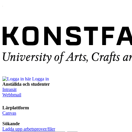
Logga in
Anställda och studenter
Intranät
Webbmail
Lärplattform
Canvas
Sökande
Ladda upp arbetsprover/filer