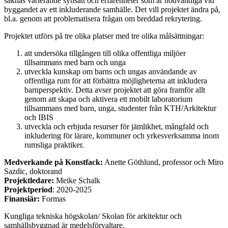
saknas varierande synsätt och erfarenheter som är nödvändiga vid
byggandet av ett inkluderande samhälle. Det vill projektet ändra på,
bl.a. genom att problematisera frågan om breddad rekrytering.
Projektet utförs på tre olika platser med tre olika målsättningar:
att undersöka tillgången till olika offentliga miljöer
tillsammans med barn och unga
utveckla kunskap om barns och ungas användande av
offentliga rum för att förbättra möjligheterna att inkludera
barnperspektiv. Detta avser projektet att göra framför allt
genom att skapa och aktivera ett mobilt laboratorium
tillsammans med barn, unga, studenter från KTH/Arkitektur
och IBIS
utveckla och erbjuda resurser för jämlikhet, mångfald och
inkludering för lärare, kommuner och yrkesverksamma inom
rumsliga praktiker.
Medverkande på Konstfack:
Anette Göthlund, professor och Miro
Sazdic, doktorand
Projektledare:
Meike Schalk
Projektperiod
: 2020-2025
Finansiär:
Formas
Kungliga tekniska högskolan/ Skolan för arkitektur och
samhällsbyggnad är medelsförvaltare.