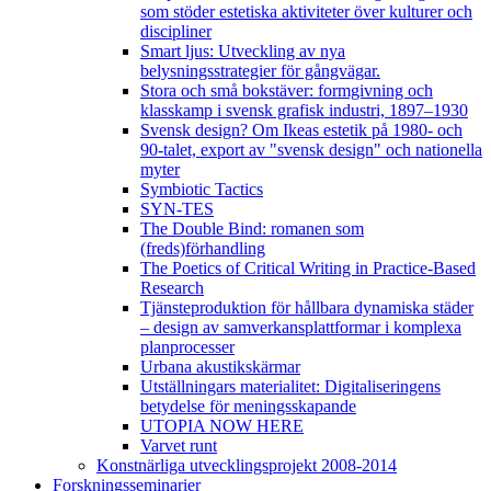
som stöder estetiska aktiviteter över kulturer och
discipliner
Smart ljus: Utveckling av nya
belysningsstrategier för gångvägar.
Stora och små bokstäver: formgivning och
klasskamp i svensk grafisk industri, 1897–1930
Svensk design? Om Ikeas estetik på 1980- och
90-talet, export av "svensk design" och nationella
myter
Symbiotic Tactics
SYN-TES
The Double Bind: romanen som
(freds)förhandling
The Poetics of Critical Writing in Practice-Based
Research
Tjänsteproduktion för hållbara dynamiska städer
– design av samverkansplattformar i komplexa
planprocesser
Urbana akustikskärmar
Utställningars materialitet: Digitaliseringens
betydelse för meningsskapande
UTOPIA NOW HERE
Varvet runt
Konstnärliga utvecklingsprojekt 2008-2014
Forskningsseminarier