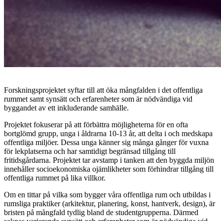
Forskningsprojektet syftar till att öka mångfalden i det offentliga
rummet samt synsätt och erfarenheter som är nödvändiga vid
byggandet av ett inkluderande samhälle.
Projektet fokuserar på att förbättra möjligheterna för en ofta
bortglömd grupp, unga i åldrarna 10-13 år, att delta i och medskapa
offentliga miljöer. Dessa unga känner sig många gånger för vuxna
för lekplatserna och har samtidigt begränsad tillgång till
fritidsgårdarna. Projektet tar avstamp i tanken att den byggda miljön
innehåller socioekonomiska ojämlikheter som förhindrar tillgång till
offentliga rummet på lika villkor.
Om en tittar på vilka som bygger våra offentliga rum och utbildas i
rumsliga praktiker (arkitektur, planering, konst, hantverk, design), är
bristen på mångfald tydlig bland de studentgrupperna. Därmed