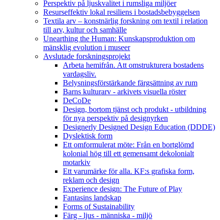
Perspektiv på ljuskvalitet i rumsliga miljöer
Resurseffektiv lokal resiliens i bostadsbebyggelsen
Textila arv – konstnärlig forskning om textil i relation
till arv, kultur och samhälle
Unearthing the Human: Kunskapsproduktion om
mänsklig evolution i museer
Avslutade forskningsprojekt
Arbeta hemifrån. Att omstrukturera bostadens
vardagsliv.
Belysningsförstärkande färgsättning av rum
Barns kulturarv - arkivets visuella röster
DeCoDe
Design, bortom tjänst och produkt - utbildning
för nya perspektiv på designyrken
Designerly Designed Design Education (DDDE)
Dyslektisk form
Ett omformulerat möte: Från en bortglömd
kolonial hög till ett gemensamt dekolonialt
motarkiv
Ett varumärke för alla. KF:s grafiska form,
reklam och design
Experience design: The Future of Play
Fantasins landskap
Forms of Sustainability
Färg - ljus - människa - miljö