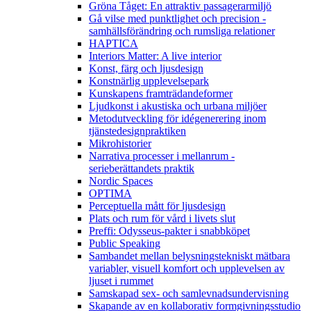
Gröna Tåget: En attraktiv passagerarmiljö
Gå vilse med punktlighet och precision -
samhällsförändring och rumsliga relationer
HAPTICA
Interiors Matter: A live interior
Konst, färg och ljusdesign
Konstnärlig upplevelsepark
Kunskapens framträdandeformer
Ljudkonst i akustiska och urbana miljöer
Metodutveckling för idégenerering inom
tjänstedesignpraktiken
Mikrohistorier
Narrativa processer i mellanrum -
serieberättandets praktik
Nordic Spaces
OPTIMA
Perceptuella mått för ljusdesign
Plats och rum för vård i livets slut
Preffi: Odysseus-pakter i snabbköpet
Public Speaking
Sambandet mellan belysningstekniskt mätbara
variabler, visuell komfort och upplevelsen av
ljuset i rummet
Samskapad sex- och samlevnadsundervisning
Skapande av en kollaborativ formgivningsstudio