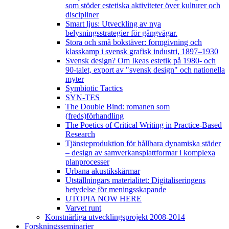
som stöder estetiska aktiviteter över kulturer och
discipliner
Smart ljus: Utveckling av nya
belysningsstrategier för gångvägar.
Stora och små bokstäver: formgivning och
klasskamp i svensk grafisk industri, 1897–1930
Svensk design? Om Ikeas estetik på 1980- och
90-talet, export av "svensk design" och nationella
myter
Symbiotic Tactics
SYN-TES
The Double Bind: romanen som
(freds)förhandling
The Poetics of Critical Writing in Practice-Based
Research
Tjänsteproduktion för hållbara dynamiska städer
– design av samverkansplattformar i komplexa
planprocesser
Urbana akustikskärmar
Utställningars materialitet: Digitaliseringens
betydelse för meningsskapande
UTOPIA NOW HERE
Varvet runt
Konstnärliga utvecklingsprojekt 2008-2014
Forskningsseminarier