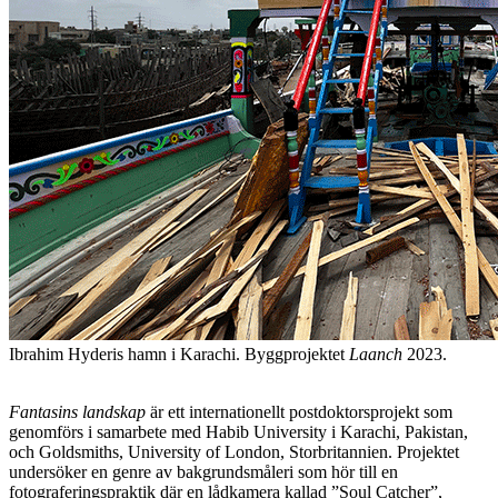
Ibrahim Hyderis hamn i Karachi. Byggprojektet
Laanch
2023.
Fantasins landskap
är ett internationellt postdoktorsprojekt som
genomförs i samarbete med Habib University i Karachi, Pakistan,
och Goldsmiths, University of London, Storbritannien. Projektet
undersöker en genre av bakgrundsmåleri som hör till en
fotograferingspraktik där en lådkamera kallad ”Soul Catcher”,