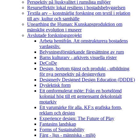
Perspektiv på ljuskvalitet i rumsliga miljöer
Resurseffektiv lokal resiliens i bostadsbebyggelsen
Textila arv – konstnärlig forskning om textil i relation
till arv, kultur och samhälle
Unearthing the Human: Kunskapsproduktion om
mänsklig evolution i museer
Avslutade forskningsprojekt
Arbeta hemifrån. Att omstrukturera bostadens
vardagsliv.
Belysningsförstärkande färgsättning av rum
Barns kulturarv - arkivets visuella röster
DeCoDe
Design, bortom tjänst och produkt - utbildning
för nya perspektiv på designyrken
Designerly Designed Design Education (DDDE)
Dyslektisk form
Ett omformulerat möte: Från en bortglömd
kolonial hög till ett gemensamt dekolonialt
motarkiv
Ett varumärke för alla. KF:s grafiska form,
reklam och design
Experience design: The Future of Play
Fantasins landskap
Forms of Sustainability
Färg - ljus - människa - miljö