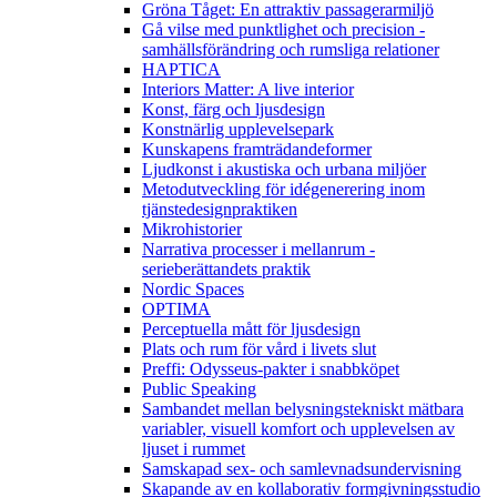
Gröna Tåget: En attraktiv passagerarmiljö
Gå vilse med punktlighet och precision -
samhällsförändring och rumsliga relationer
HAPTICA
Interiors Matter: A live interior
Konst, färg och ljusdesign
Konstnärlig upplevelsepark
Kunskapens framträdandeformer
Ljudkonst i akustiska och urbana miljöer
Metodutveckling för idégenerering inom
tjänstedesignpraktiken
Mikrohistorier
Narrativa processer i mellanrum -
serieberättandets praktik
Nordic Spaces
OPTIMA
Perceptuella mått för ljusdesign
Plats och rum för vård i livets slut
Preffi: Odysseus-pakter i snabbköpet
Public Speaking
Sambandet mellan belysningstekniskt mätbara
variabler, visuell komfort och upplevelsen av
ljuset i rummet
Samskapad sex- och samlevnadsundervisning
Skapande av en kollaborativ formgivningsstudio