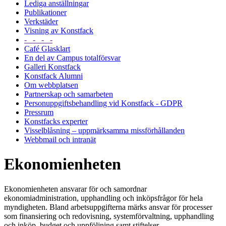
Lediga anställningar
Publikationer
Verkstäder
Visning av Konstfack
- - - -
Café Glasklart
En del av Campus totalförsvar
Galleri Konstfack
Konstfack Alumni
Om webbplatsen
Partnerskap och samarbeten
Personuppgiftsbehandling vid Konstfack - GDPR
Pressrum
Konstfacks experter
Visselblåsning – uppmärksamma missförhållanden
Webbmail och intranät
Ekonomienheten
Ekonomienheten ansvarar för och samordnar
ekonomiadministration, upphandling och inköpsfrågor för hela
myndigheten. Bland arbetsuppgifterna märks ansvar för processer
som finansiering och redovisning, systemförvaltning, upphandling
och inköp, budget och uppföljning samt stiftelser.