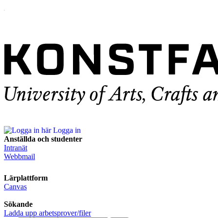
Logga in
Anställda och studenter
Intranät
Webbmail
Lärplattform
Canvas
Sökande
Ladda upp arbetsprover/filer