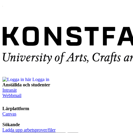
Logga in
Anställda och studenter
Intranät
Webbmail
Lärplattform
Canvas
Sökande
Ladda upp arbetsprover/filer