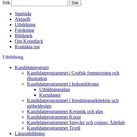
Sök
.
Startsida
Aktuellt
Utbildning
Forskning
Bibliotek
Om Konstfack
Kontakta oss
Utbildning
Kandidatprogram
Kandidatprogrammet i Grafisk formgivning och
illustration
Kandidatprogrammet i Industridesign
Utbildningsplan
Kursplaner
Kandidatprogrammet i Inredningsarkitektur och
möbeldesign
Kandidatprogrammet Keramik och glas
Kandidatprogrammet Konst
Kandidatprogrammet Smycke och corpus: Ädellab
Kandidatprogrammet Textil
Lärarutbildning