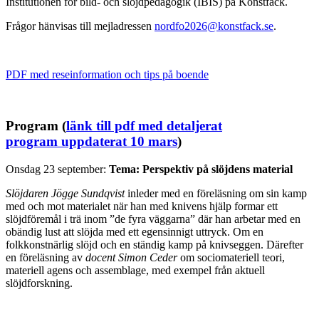
Institutionen för bild- och slöjdpedagogik (IBIS) på Konstfack.
Frågor hänvisas till mejladressen
nordfo2026@konstfack.se
.
PDF med reseinformation och tips på boende
Program (
länk till pdf med detaljerat
program uppdaterat 10 mars
)
Onsdag 23 september:
Tema: Perspektiv på slöjdens material
Slöjdaren Jögge Sundqvist
inleder med en föreläsning om sin kamp
med och mot materialet när han med knivens hjälp formar ett
slöjdföremål i trä inom ”de fyra väggarna” där han arbetar med en
obändig lust att slöjda med ett egensinnigt uttryck. Om en
folkkonstnärlig slöjd och en ständig kamp på knivseggen. Därefter
en föreläsning av
docent Simon Ceder
om sociomateriell teori,
materiell agens och assemblage, med exempel från aktuell
slöjdforskning.