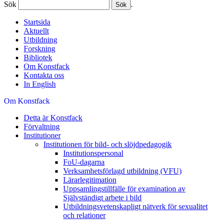
Sök
.
Startsida
Aktuellt
Utbildning
Forskning
Bibliotek
Om Konstfack
Kontakta oss
In English
Om Konstfack
Detta är Konstfack
Förvaltning
Institutioner
Institutionen för bild- och slöjdpedagogik
Institutionspersonal
FoU-dagarna
Verksamhetsförlagd utbildning (VFU)
Lärarlegitimation
Uppsamlingstillfälle för examination av
Självständigt arbete i bild
Utbildningsvetenskapligt nätverk för sexualitet
och relationer