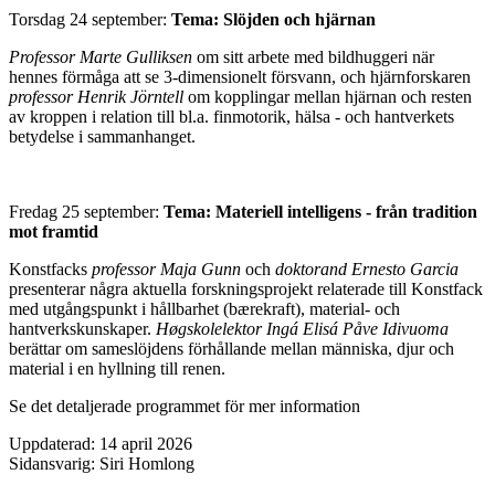
Torsdag 24 september:
Tema: Slöjden och hjärnan
Professor Marte Gulliksen
om sitt arbete med bildhuggeri när
hennes förmåga att se 3-dimensionelt försvann, och hjärnforskaren
professor Henrik Jörntell
om kopplingar mellan hjärnan och resten
av kroppen i relation till bl.a. finmotorik, hälsa - och hantverkets
betydelse i sammanhanget.
Fredag 25 september:
Tema: Materiell intelligens - från tradition
mot framtid
Konstfacks
professor Maja Gunn
och
doktorand Ernesto Garcia
presenterar några aktuella forskningsprojekt relaterade till Konstfack
med utgångspunkt i hållbarhet (bærekraft), material- och
hantverkskunskaper.
Høgskolelektor Ingá Elisá Påve Idivuoma
berättar om sameslöjdens förhållande mellan människa, djur och
material i en hyllning till renen.
Se det detaljerade programmet för mer information
Uppdaterad: 14 april 2026
Sidansvarig: Siri Homlong