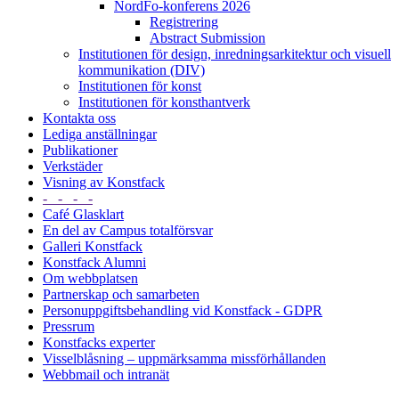
NordFo-konferens 2026
Registrering
Abstract Submission
Institutionen för design, inredningsarkitektur och visuell
kommunikation (DIV)
Institutionen för konst
Institutionen för konsthantverk
Kontakta oss
Lediga anställningar
Publikationer
Verkstäder
Visning av Konstfack
- - - -
Café Glasklart
En del av Campus totalförsvar
Galleri Konstfack
Konstfack Alumni
Om webbplatsen
Partnerskap och samarbeten
Personuppgiftsbehandling vid Konstfack - GDPR
Pressrum
Konstfacks experter
Visselblåsning – uppmärksamma missförhållanden
Webbmail och intranät