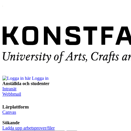
Logga in
Anställda och studenter
Intranät
Webbmail
Lärplattform
Canvas
Sökande
Ladda upp arbetsprover/filer