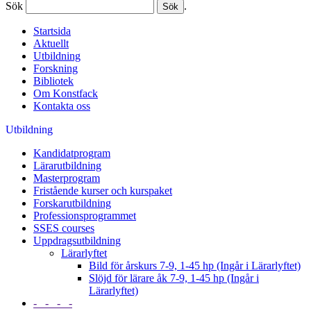
Sök
.
Startsida
Aktuellt
Utbildning
Forskning
Bibliotek
Om Konstfack
Kontakta oss
Utbildning
Kandidatprogram
Lärarutbildning
Masterprogram
Fristående kurser och kurspaket
Forskarutbildning
Professionsprogrammet
SSES courses
Uppdragsutbildning
Lärarlyftet
Bild för årskurs 7-9, 1-45 hp (Ingår i Lärarlyftet)
Slöjd för lärare åk 7-9, 1-45 hp (Ingår i
Lärarlyftet)
- - - -