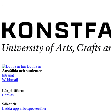
Logga in
Anställda och studenter
Intranät
Webbmail
Lärplattform
Canvas
Sökande
Ladda upp arbetsprover/filer