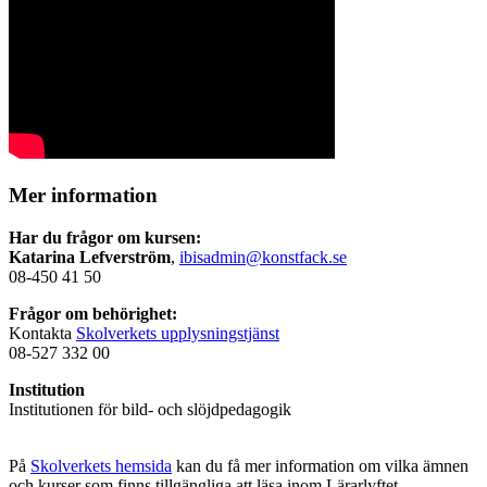
Mer information
Har du frågor om kursen:
Katarina Lefverström
,
ibisadmin@konstfack.se
08-450 41 50
Frågor om behörighet:
Kontakta
Skolverkets upplysningstjänst
08-527 332 00
Institution
Institutionen för bild- och slöjdpedagogik
På
Skolverkets hemsida
kan du få mer information om vilka ämnen
och kurser som finns tillgängliga att läsa inom Lärarlyftet.