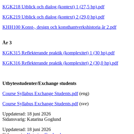
KGK218 Utblick och dialog (kontext) 1 (27,5 hp).pdf
KGK219 Utblick och dialog (kontext) 2 (29,0 hp).pdf
KHH100 Konst-, design och konsthantverkshistoria år 2.pdf
År 3
KGK315 Reflekterande praktik (komplexitet) 1 (30 hp).pdf
KGK316 Reflekterande praktik (komplexitet) 2 (30,0 hp).pdf
Utbytesstudenter/Exchange students
Course Syllabus Exchange Students.pdf
(eng)
Course Syllabus Exchange Students.pdf
(sve)
Uppdaterad: 18 juni 2026
Sidansvarig: Katarina Goglund
Uppdaterad: 18 juni 2026