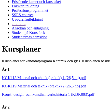
Fristående kurser och kurspaket
Forskarutbildning
Professionsprogrammet
SSES courses
Uppdragsutbildning
- - - -
Ansökan och antagning
Student på Konstfack
Studenternas hemsidor
Kursplaner
Kursplaner för kandidatprogram Keramik och glas. Kursplanen beskrive
År 1
KGK118 Material och teknik (praktik) 1 (26,5 hp).pdf
KGK119 Material och teknik (praktik) 2 (26,5 hp).pdf
Konst- design- och konsthantverkshistoria 1 (KDK003).pdf
År 2