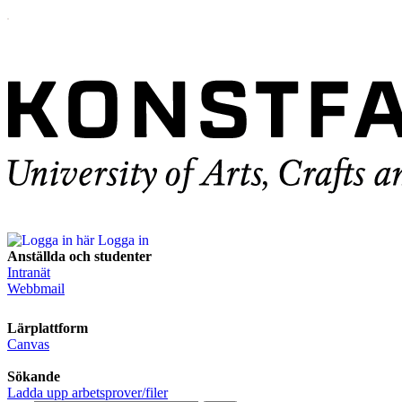
Logga in
Anställda och studenter
Intranät
Webbmail
Lärplattform
Canvas
Sökande
Ladda upp arbetsprover/filer