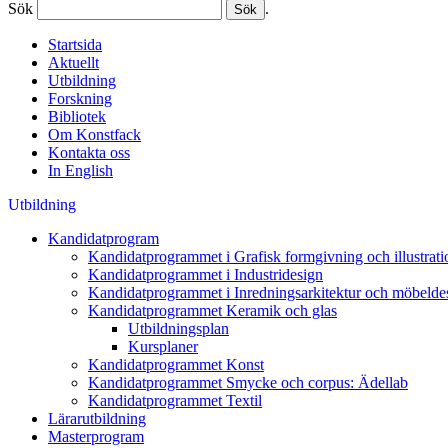
Sök
.
Startsida
Aktuellt
Utbildning
Forskning
Bibliotek
Om Konstfack
Kontakta oss
In English
Utbildning
Kandidatprogram
Kandidatprogrammet i Grafisk formgivning och illustrati
Kandidatprogrammet i Industridesign
Kandidatprogrammet i Inredningsarkitektur och möbelde
Kandidatprogrammet Keramik och glas
Utbildningsplan
Kursplaner
Kandidatprogrammet Konst
Kandidatprogrammet Smycke och corpus: Ädellab
Kandidatprogrammet Textil
Lärarutbildning
Masterprogram