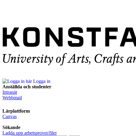
Logga in
Anställda och studenter
Intranät
Webbmail
Lärplattform
Canvas
Sökande
Ladda upp arbetsprover/filer