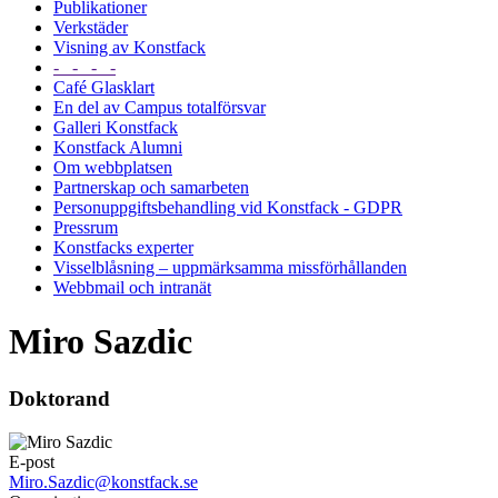
Publikationer
Verkstäder
Visning av Konstfack
- - - -
Café Glasklart
En del av Campus totalförsvar
Galleri Konstfack
Konstfack Alumni
Om webbplatsen
Partnerskap och samarbeten
Personuppgiftsbehandling vid Konstfack - GDPR
Pressrum
Konstfacks experter
Visselblåsning – uppmärksamma missförhållanden
Webbmail och intranät
Miro Sazdic
Doktorand
E-post
Miro.Sazdic@konstfack.se