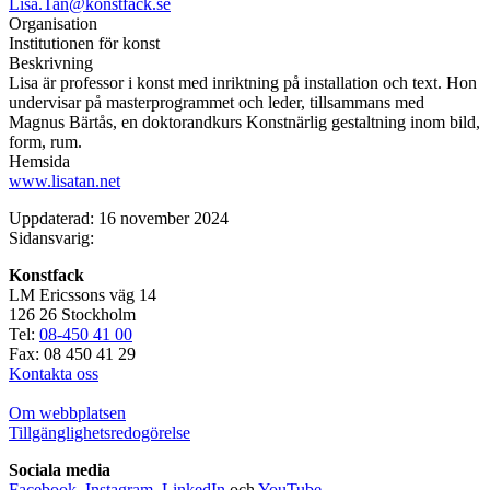
Lisa.Tan@konstfack.se
Organisation
Institutionen för konst
Beskrivning
Lisa är professor i konst med inriktning på installation och text. Hon
undervisar på masterprogrammet och leder, tillsammans med
Magnus Bärtås, en doktorandkurs Konstnärlig gestaltning inom bild,
form, rum.
Hemsida
www.lisatan.net
Uppdaterad: 16 november 2024
Sidansvarig:
Konstfack
LM Ericssons väg 14
126 26 Stockholm
Tel:
08-450 41 00
Fax: 08 450 41 29
Kontakta oss
Om webbplatsen
Tillgänglighetsredogörelse
Sociala media
Facebook
,
Instagram
,
LinkedIn
och
YouTube