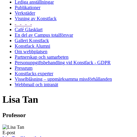
Lediga anställningar
Publikationer
Verkstäder
Visning av Konstfack
- - - -
Café Glasklart
En del av Campus totalförsvar
Galleri Konstfack
Konstfack Alumni
Om webbplatsen
Partnerskap och samarbeten
Personuppgiftsbehandling vid Konstfack - GDPR
Pressrum
Konstfacks experter
Visselblåsning – uppmärksamma missförhållanden
Webbmail och intranät
Lisa Tan
Professor
E-post