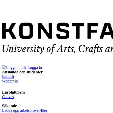
Logga in
Anställda och studenter
Intranät
Webbmail
Lärplattform
Canvas
Sökande
Ladda upp arbetsprover/filer