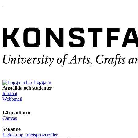
Logga in
Anställda och studenter
Intranät
Webbmail
Lärplattform
Canvas
Sökande
Ladda upp arbetsprover/filer