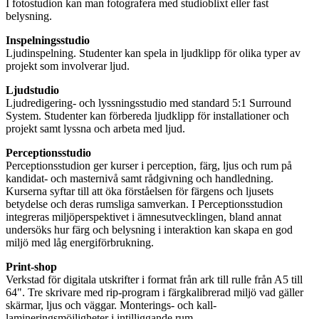
I fotostudion kan man fotografera med studioblixt eller fast
belysning.
Inspelningsstudio
Ljudinspelning. Studenter kan spela in ljudklipp för olika typer av
projekt som involverar ljud.
Ljudstudio
Ljudredigering- och lyssningsstudio med standard 5:1 Surround
System. Studenter kan förbereda ljudklipp för installationer och
projekt samt lyssna och arbeta med ljud.
Perceptionsstudio
Perceptionsstudion ger kurser i perception, färg, ljus och rum på
kandidat- och masternivå samt rådgivning och handledning.
Kurserna syftar till att öka förståelsen för färgens och ljusets
betydelse och deras rumsliga samverkan. I Perceptionsstudion
integreras miljöperspektivet i ämnesutvecklingen, bland annat
undersöks hur färg och belysning i interaktion kan skapa en god
miljö med låg energiförbrukning.
Print-shop
Verkstad för digitala utskrifter i format från ark till rulle från A5 till
64". Tre skrivare med rip-program i färgkalibrerad miljö vad gäller
skärmar, ljus och väggar. Monterings- och kall-
lamineringsmöjligheter i intilliggande rum.