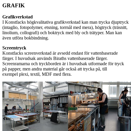
GRAFIK
Grafikverkstad
I Konstfacks högkvalitativa grafikverkstad kan man trycka djuptryck
(intaglio, fotopolymer, etsning, torrnål med mera), högtryck (träsnitt,
linolium, collografi) och boktryck med bly och trätyper. Man kan
även utföra bokbindning.
Screentryck
Konstfacks screenverkstad är avsedd endast för vattenbaserade
färger. I huvudsak används Biraths vattenbaserade färger.
Screenramarna och tryckborden är i huvudsak utformade för tryck
på papper, men andra material går också att trycka på, till
exempel plexi, textil, MDF med flera.