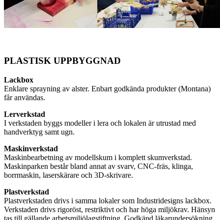
PLASTISK UPPBYGGNAD
Lackbox
Enklare sprayning av alster. Enbart godkända produkter (Montana)
får användas.
Lerverkstad
I verkstaden byggs modeller i lera och lokalen är utrustad med
handverktyg samt ugn.
Maskinverkstad
Maskinbearbetning av modellskum i komplett skumverkstad.
Maskinparken består bland annat av svarv, CNC-fräs, klinga,
borrmaskin, laserskärare och 3D-skrivare.
Plastverkstad
Plastverkstaden drivs i samma lokaler som Industridesigns lackbox.
Verkstaden drivs rigoröst, restriktivt och har höga miljökrav. Hänsyn
tas till gällande arbetsmiljölagstiftning. Godkänd läkarundersökning