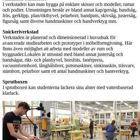
I verkstaden kan man bygga på enklare skisser och modeller, ramar
och podier. Utrustningen består av bland annat kap/gersåg, bandsåg,
fräs, gerklipp, plan/rikthyvel, pelarborr, bandputs, skivsåg, justersåg,
figursåg samt diverse handmaskiner och handverktyg mm.
Snickeriverkstad
Verkstaden är planerad och dimensionerad i huvudsak för
avancerade studiearbeten och prototyper i möbelformgivning. Här
finns även möjlighet att arbeta med modeller av rum och
byggnader.
Lokalen är utrustad med bland annat justersåg och
bandsågar, rikt- och planhyvel, borsfräs, fanérpress,
vacuumformbord, långhålsborr, putsmaskiner, sinkmaskin, träsvarv,
stämborr, pelarborr samt ett antal handmaskiner och hantverktyg.
Sprutboxen
I sprutboxen kan studenterna lackera sina alster med vattenbaserad
klarlack.