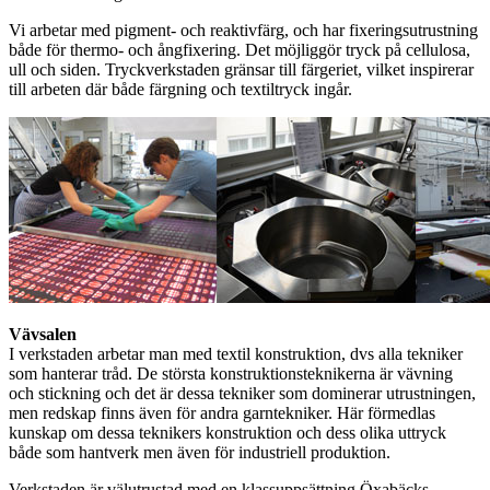
Vi arbetar med pigment- och reaktivfärg, och har fixeringsutrustning
både för thermo- och ångfixering. Det möjliggör tryck på cellulosa,
ull och siden. Tryckverkstaden gränsar till färgeriet, vilket inspirerar
till arbeten där både färgning och textiltryck ingår.
Vävsalen
I verkstaden arbetar man med textil konstruktion, dvs alla tekniker
som hanterar tråd. De största konstruktionsteknikerna är vävning
och stickning och det är dessa tekniker som dominerar utrustningen,
men redskap finns även för andra garntekniker. Här förmedlas
kunskap om dessa teknikers konstruktion och dess olika uttryck
både som hantverk men även för industriell produktion.
Verkstaden är välutrustad med en klassuppsättning Öxabäcks