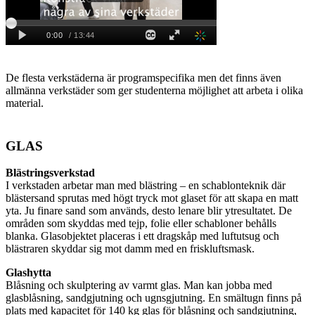
De flesta verkstäderna är programspecifika men det finns även
allmänna verkstäder som ger studenterna möjlighet att arbeta i olika
material.
GLAS
Blästringsverkstad
I verkstaden arbetar man med blästring – en schablonteknik där
blästersand sprutas med högt tryck mot glaset för att skapa en matt
yta. Ju finare sand som används, desto lenare blir ytresultatet. De
områden som skyddas med tejp, folie eller schabloner behålls
blanka. Glasobjektet placeras i ett dragskåp med luftutsug och
blästraren skyddar sig mot damm med en friskluftsmask.
Glashytta
Blåsning och skulptering av varmt glas. Man kan jobba med
glasblåsning, sandgjutning och ugnsgjutning. En smältugn finns på
plats med kapacitet för 140 kg glas för blåsning och sandgjutning,