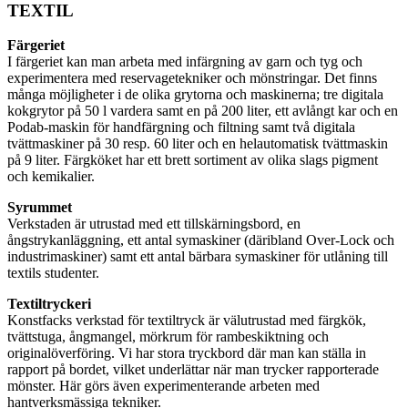
TEXTIL
Färgeriet
I färgeriet kan man arbeta med infärgning av garn och tyg och
experimentera med reservagetekniker och mönstringar. Det finns
många möjligheter i de olika grytorna och maskinerna; tre digitala
kokgrytor på 50 l vardera samt en på 200 liter, ett avlångt kar och en
Podab-maskin för handfärgning och filtning samt två digitala
tvättmaskiner på 30 resp. 60 liter och en helautomatisk tvättmaskin
på 9 liter. Färgköket har ett brett sortiment av olika slags pigment
och kemikalier.
Syrummet
Verkstaden är utrustad med ett tillskärningsbord, en
ångstrykanläggning, ett antal symaskiner (däribland Over-Lock och
industrimaskiner) samt ett antal bärbara symaskiner för utlåning till
textils studenter.
Textiltryckeri
Konstfacks verkstad för textiltryck är välutrustad med färgkök,
tvättstuga, ångmangel, mörkrum för rambeskiktning och
originalöverföring. Vi har stora tryckbord där man kan ställa in
rapport på bordet, vilket underlättar när man trycker rapporterade
mönster. Här görs även experimenterande arbeten med
hantverksmässiga tekniker.