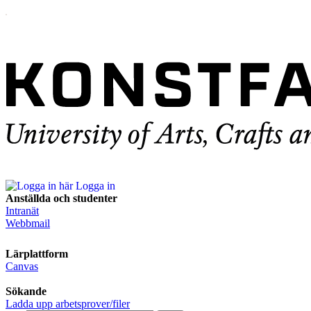
Logga in
Anställda och studenter
Intranät
Webbmail
Lärplattform
Canvas
Sökande
Ladda upp arbetsprover/filer