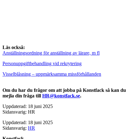
Läs också:
Anställningsordning för anställning av lärare, m fl
Personuppgiftbehandling vid rekrytering
Visselblåsning – uppmärksamma missförhållanden
Om du har du frågor om att jobba på Konstfack så kan du
mejla din fråga till
HR@konstfack.se
.
Uppdaterad: 18 juni 2025
Sidansvarig: HR
Uppdaterad: 18 juni 2025
Sidansvarig:
HR
Konstfack