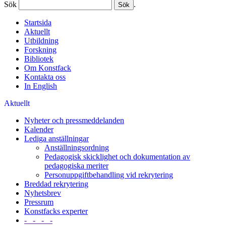
Sök
.
Startsida
Aktuellt
Utbildning
Forskning
Bibliotek
Om Konstfack
Kontakta oss
In English
Aktuellt
Nyheter och pressmeddelanden
Kalender
Lediga anställningar
Anställningsordning
Pedagogisk skicklighet och dokumentation av
pedagogiska meriter
Personuppgiftbehandling vid rekrytering
Breddad rekrytering
Nyhetsbrev
Pressrum
Konstfacks experter
- - - -