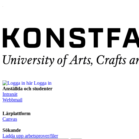
Logga in
Anställda och studenter
Intranät
Webbmail
Lärplattform
Canvas
Sökande
Ladda upp arbetsprover/filer