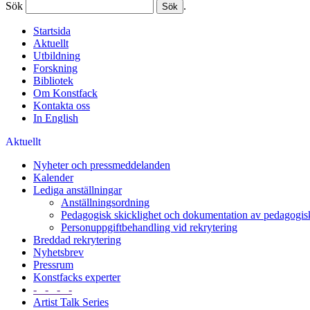
Sök
.
Startsida
Aktuellt
Utbildning
Forskning
Bibliotek
Om Konstfack
Kontakta oss
In English
Aktuellt
Nyheter och pressmeddelanden
Kalender
Lediga anställningar
Anställningsordning
Pedagogisk skicklighet och dokumentation av pedagogisk
Personuppgiftbehandling vid rekrytering
Breddad rekrytering
Nyhetsbrev
Pressrum
Konstfacks experter
- - - -
Artist Talk Series