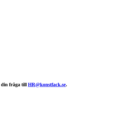
in fråga till
HR@konstfack.se
.