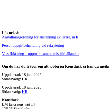
Läs också:
Anställningsordning för anställning av lärare, m fl
Personuppgiftbehandling vid rekrytering
Visselblåsning – uppmärksamma missförhållanden
Om du har du frågor om att jobba på Konstfack så kan du mejla d
Uppdaterad: 18 juni 2025
Sidansvarig: HR
Uppdaterad: 18 juni 2025
Sidansvarig:
HR
Konstfack
LM Ericssons väg 14
126 26 Stockholm