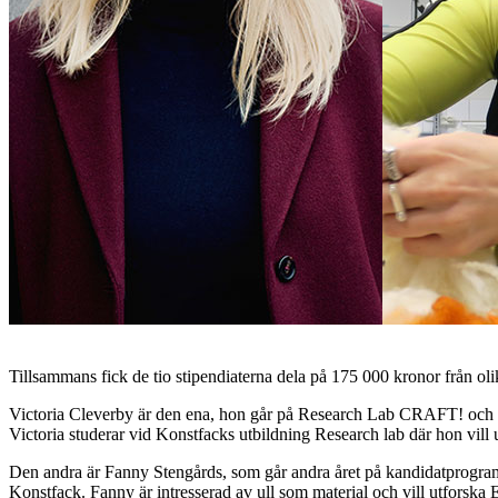
Tillsammans fick de tio stipendiaterna dela på 175 000 kronor från olik
Victoria Cleverby är den ena, hon går på Research Lab CRAFT! och f
Victoria studerar vid Konstfacks utbildning Research lab där hon vill 
Den andra är Fanny Stengårds, som går andra året på kandidatprogramme
Konstfack. Fanny är intresserad av ull som material och vill utforska Es