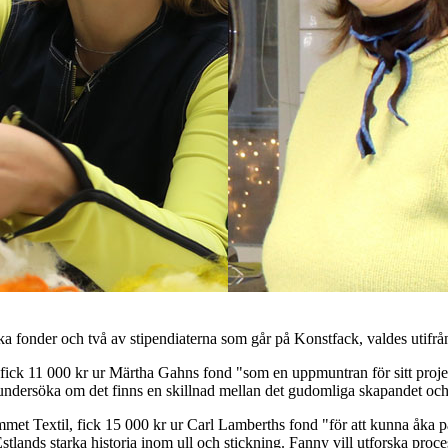
a fonder och två av stipendiaterna som går på Konstfack, valdes utifrån 
ick 11 000 kr ur Märtha Gahns fond "som en uppmuntran för sitt proje
undersöka om det finns en skillnad mellan det gudomliga skapandet och d
t Textil, fick 15 000 kr ur Carl Lamberths fond "för att kunna åka på e
tlands starka historia inom ull och stickning. Fanny vill utforska processe