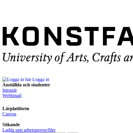
Logga in
Anställda och studenter
Intranät
Webbmail
Lärplattform
Canvas
Sökande
Ladda upp arbetsprover/filer