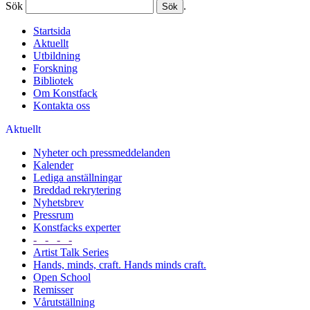
Sök
.
Startsida
Aktuellt
Utbildning
Forskning
Bibliotek
Om Konstfack
Kontakta oss
Aktuellt
Nyheter och pressmeddelanden
Kalender
Lediga anställningar
Breddad rekrytering
Nyhetsbrev
Pressrum
Konstfacks experter
- - - -
Artist Talk Series
Hands, minds, craft. Hands minds craft.
Open School
Remisser
Vårutställning