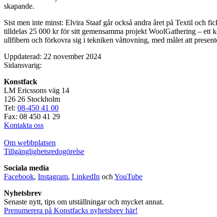
skapande.
Sist men inte minst: Elvira Staaf går också andra året på Textil och
tilldelas 25 000 kr för sitt gemensamma projekt WoolGathering – ett 
ullfibern och förkovra sig i tekniken våttovning, med målet att present
Uppdaterad: 22 november 2024
Sidansvarig:
Konstfack
LM Ericssons väg 14
126 26 Stockholm
Tel:
08-450 41 00
Fax: 08 450 41 29
Kontakta oss
Om webbplatsen
Tillgänglighetsredogörelse
Sociala media
Facebook
,
Instagram
,
LinkedIn
och
YouTube
Nyhetsbrev
Senaste nytt, tips om utställningar och mycket annat.
Prenumerera på Konstfacks nyhetsbrev här!