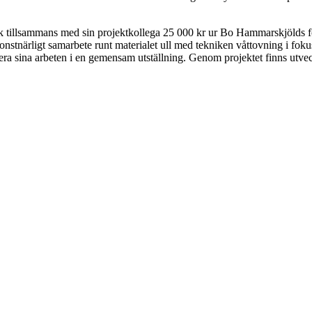
 fick tillsammans med sin projektkollega 25 000 kr ur Bo Hammarskjölds
konstnärligt samarbete runt materialet ull med tekniken våttovning i f
era sina arbeten i en gemensam utställning. Genom projektet finns utveck