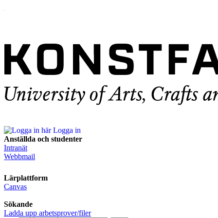
Logga in
Anställda och studenter
Intranät
Webbmail
Lärplattform
Canvas
Sökande
Ladda upp arbetsprover/filer