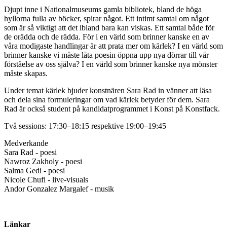
Djupt inne i Nationalmuseums gamla bibliotek, bland de höga
hyllorna fulla av böcker, spirar något. Ett intimt samtal om något
som är så viktigt att det ibland bara kan viskas. Ett samtal både för
de orädda och de rädda. För i en värld som brinner kanske en av
våra modigaste handlingar är att prata mer om kärlek? I en värld som
brinner kanske vi måste låta poesin öppna upp nya dörrar till vår
förståelse av oss själva? I en värld som brinner kanske nya mönster
måste skapas.
Under temat kärlek bjuder konstnären Sara Rad in vänner att läsa
och dela sina formuleringar om vad kärlek betyder för dem. Sara
Rad är också student på kandidatprogrammet i Konst på Konstfack.
Två sessions: 17:30–18:15 respektive 19:00–19:45
Medverkande
Sara Rad - poesi
Nawroz Zakholy - poesi
Salma Gedi - poesi
Nicole Chufi - live-visuals
Andor Gonzalez Margalef - musik
Länkar