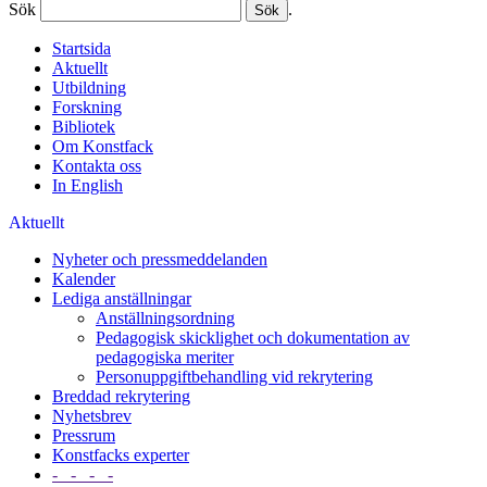
Sök
.
Startsida
Aktuellt
Utbildning
Forskning
Bibliotek
Om Konstfack
Kontakta oss
In English
Aktuellt
Nyheter och pressmeddelanden
Kalender
Lediga anställningar
Anställningsordning
Pedagogisk skicklighet och dokumentation av
pedagogiska meriter
Personuppgiftbehandling vid rekrytering
Breddad rekrytering
Nyhetsbrev
Pressrum
Konstfacks experter
- - - -