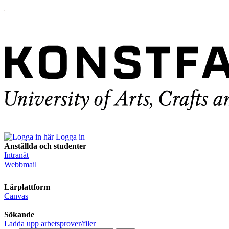
Logga in
Anställda och studenter
Intranät
Webbmail
Lärplattform
Canvas
Sökande
Ladda upp arbetsprover/filer