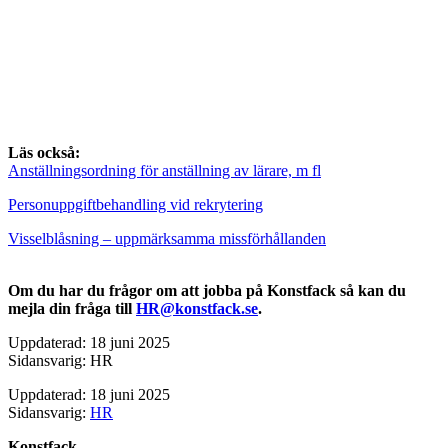
Läs också:
Anställningsordning för anställning av lärare, m fl
Personuppgiftbehandling vid rekrytering
Visselblåsning – uppmärksamma missförhållanden
Om du har du frågor om att jobba på Konstfack så kan du
mejla din fråga till
HR@konstfack.se
.
Uppdaterad: 18 juni 2025
Sidansvarig: HR
Uppdaterad: 18 juni 2025
Sidansvarig:
HR
Konstfack